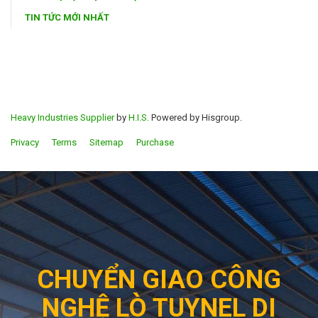
TIN TỨC MỚI NHẤT
Heavy Industries Supplier
by
H.I.S.
Powered by Hisgroup.
Privacy
Terms
Sitemap
Purchase
CHUYỂN GIAO CÔNG
NGHỆ LÒ TUYNEL DI