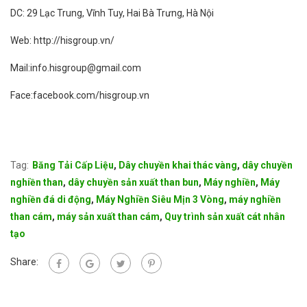
DC: 29 Lạc Trung, Vĩnh Tuy, Hai Bà Trưng, Hà Nội
Web: http://hisgroup.vn/
Mail:info.hisgroup@gmail.com
Face:facebook.com/hisgroup.vn
Tag:
Băng Tải Cấp Liệu
,
Dây chuyền khai thác vàng
,
dây chuyền
nghiền than
,
dây chuyền sản xuất than bun
,
Máy nghiền
,
Máy
nghiền đá di động
,
Máy Nghiền Siêu Mịn 3 Vòng
,
máy nghiền
than cám
,
máy sản xuất than cám
,
Quy trình sản xuất cát nhân
tạo
Share: