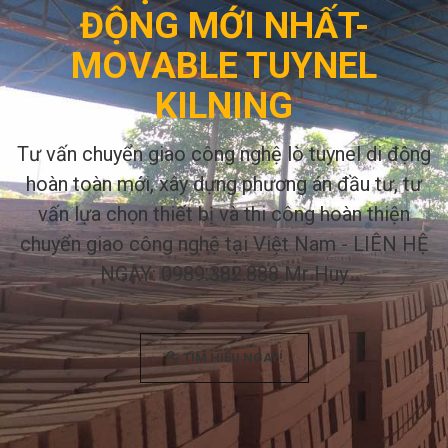
ĐỘNG MỚI NHẤT-
MOVABLE TUYNEL
KILNING
Tư vấn chuyển giao công nghệ lò tuynel di động
hoàn toàn mới, xây dựng phương án đầu tư, tư
vấn lựa chọn thiết bị và thi công hoàn thiện
chuyển giao công nghệ tại Việt Nam - LIÊN HỆ
NGAY: 0989.382.888 Mr Huy
TÌM HIỂU NGAY!