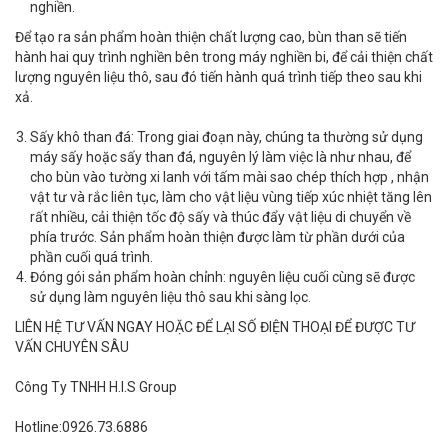
nghiền.
Để tạo ra sản phẩm hoàn thiện chất lượng cao, bùn than sẽ tiến
hành hai quy trình nghiền bên trong máy nghiền bi, để cải thiện chất
lượng nguyên liệu thô, sau đó tiến hành quá trình tiếp theo sau khi
xả.
Sấy khô than đá: Trong giai đoạn này, chúng ta thường sử dụng
máy sấy hoặc sấy than đá, nguyên lý làm việc là như nhau, để
cho bùn vào tường xi lanh với tấm mài sao chép thích hợp , nhận
vật tư và rắc liên tục, làm cho vật liệu vùng tiếp xúc nhiệt tăng lên
rất nhiều, cải thiện tốc độ sấy và thúc đẩy vật liệu di chuyển về
phía trước. Sản phẩm hoàn thiện được làm từ phần dưới của
phần cuối quá trình.
Đóng gói sản phẩm hoàn chỉnh: nguyên liệu cuối cùng sẽ được
sử dụng làm nguyên liệu thô sau khi sàng lọc.
LIÊN HỆ TƯ VẤN NGAY HOẶC ĐỂ LẠI SỐ ĐIỆN THOẠI ĐỂ ĐƯỢC TƯ
VẤN CHUYÊN SÂU
Công Ty TNHH H.I.S Group
Hotline:0926.73.6886