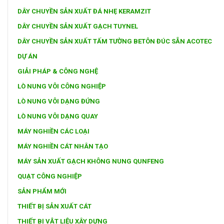
DÂY CHUYỀN SẢN XUẤT ĐÁ NHẸ KERAMZIT
DÂY CHUYỀN SẢN XUẤT GẠCH TUYNEL
DÂY CHUYỀN SẢN XUẤT TẤM TƯỜNG BETÔN ĐÚC SẴN ACOTEC
DỰ ÁN
GIẢI PHÁP & CÔNG NGHỆ
LÒ NUNG VÔI CÔNG NGHIỆP
LÒ NUNG VÔI DẠNG ĐỨNG
LÒ NUNG VÔI DẠNG QUAY
MÁY NGHIỀN CÁC LOẠI
MÁY NGHIỀN CÁT NHÂN TẠO
MÁY SẢN XUẤT GẠCH KHÔNG NUNG QUNFENG
QUẠT CÔNG NGHIỆP
SẢN PHẨM MỚI
THIẾT BỊ SẢN XUẤT CÁT
THIẾT BỊ VẬT LIỆU XÂY DỰNG