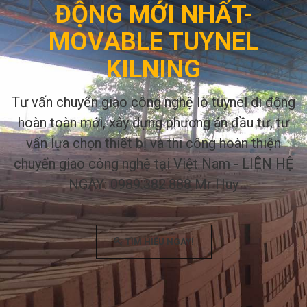
ĐỘNG MỚI NHẤT-
MOVABLE TUYNEL
KILNING
Tư vấn chuyển giao công nghệ lò tuynel di động
hoàn toàn mới, xây dựng phương án đầu tư, tư
vấn lựa chọn thiết bị và thi công hoàn thiện
chuyển giao công nghệ tại Việt Nam - LIÊN HỆ
NGAY: 0989.382.888 Mr Huy
TÌM HIỂU NGAY!