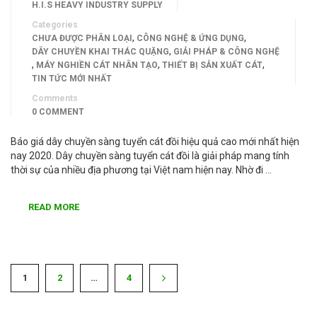
H.I.S HEAVY INDUSTRY SUPPLY
Categories
,
,
CHƯA ĐƯỢC PHÂN LOẠI
CÔNG NGHỆ & ỨNG DỤNG
,
DÂY CHUYỀN KHAI THÁC QUẶNG
GIẢI PHÁP & CÔNG NGHỆ
,
,
,
MÁY NGHIỀN CÁT NHÂN TẠO
THIẾT BỊ SẢN XUẤT CÁT
TIN TỨC MỚI NHẤT
Comments
0 COMMENT
Báo giá dây chuyền sàng tuyển cát đồi hiệu quả cao mới nhất hiện
nay 2020. Dây chuyền sàng tuyển cát đồi là giải pháp mang tính
thời sự của nhiều địa phương tại Việt nam hiện nay. Nhờ đi …
READ MORE
1
2
…
4