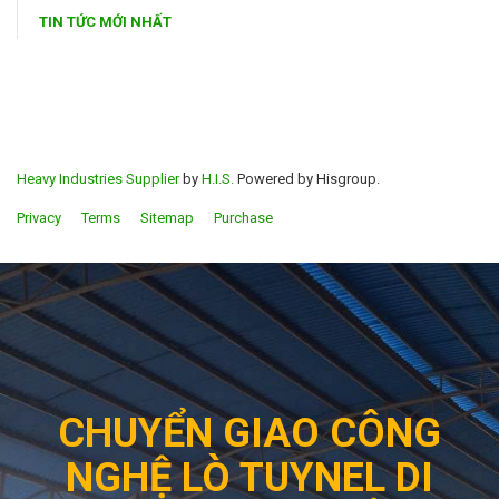
TIN TỨC MỚI NHẤT
Heavy Industries Supplier
by
H.I.S.
Powered by Hisgroup.
Privacy
Terms
Sitemap
Purchase
CHUYỂN GIAO CÔNG
NGHỆ LÒ TUYNEL DI