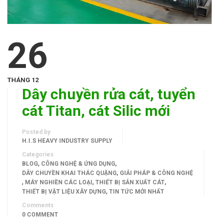
26
THÁNG 12
Dây chuyền rửa cát, tuyển
cát Titan, cát Silic mới
Posted by
H.I.S HEAVY INDUSTRY SUPPLY
Categories
,
,
BLOG
CÔNG NGHỆ & ỨNG DỤNG
,
DÂY CHUYỀN KHAI THÁC QUẶNG
GIẢI PHÁP & CÔNG NGHỆ
,
,
,
MÁY NGHIỀN CÁC LOẠI
THIẾT BỊ SẢN XUẤT CÁT
,
THIẾT BỊ VẬT LIỆU XÂY DỰNG
TIN TỨC MỚI NHẤT
Comments
0 COMMENT