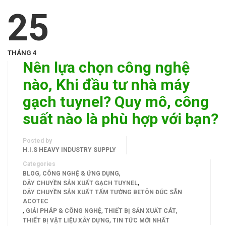
25
THÁNG 4
Nên lựa chọn công nghệ
nào, Khi đầu tư nhà máy
gạch tuynel? Quy mô, công
suất nào là phù hợp với bạn?
Posted by
H.I.S HEAVY INDUSTRY SUPPLY
Categories
,
,
BLOG
CÔNG NGHỆ & ỨNG DỤNG
,
DÂY CHUYỀN SẢN XUẤT GẠCH TUYNEL
DÂY CHUYỀN SẢN XUẤT TẤM TƯỜNG BETÔN ĐÚC SẴN
ACOTEC
,
,
,
GIẢI PHÁP & CÔNG NGHỆ
THIẾT BỊ SẢN XUẤT CÁT
,
THIẾT BỊ VẬT LIỆU XÂY DỰNG
TIN TỨC MỚI NHẤT