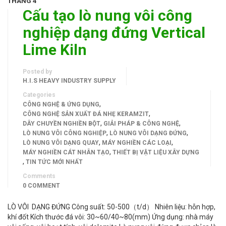
THÁNG 4
Cấu tạo lò nung vôi công
nghiệp dạng đứng Vertical
Lime Kiln
Posted by
H.I.S HEAVY INDUSTRY SUPPLY
Categories
,
CÔNG NGHỆ & ỨNG DỤNG
,
CÔNG NGHỆ SẢN XUẤT ĐÁ NHẸ KERAMZIT
,
,
DÂY CHUYỀN NGHIỀN BỘT
GIẢI PHÁP & CÔNG NGHỆ
,
,
LÒ NUNG VÔI CÔNG NGHIỆP
LÒ NUNG VÔI DẠNG ĐỨNG
,
,
LÒ NUNG VÔI DẠNG QUAY
MÁY NGHIỀN CÁC LOẠI
,
MÁY NGHIỀN CÁT NHÂN TẠO
THIẾT BỊ VẬT LIỆU XÂY DỰNG
,
TIN TỨC MỚI NHẤT
Comments
0 COMMENT
LÒ VÔI DẠNG ĐỨNG Công suất: 50-500（t/d） Nhiên liệu: hỗn hợp,
khí đốt Kích thước đá vôi: 30~60/40~80(mm) Ứng dụng: nhà máy