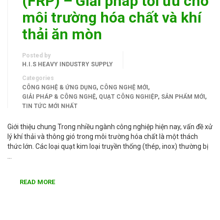
(FRP) – Giải pháp tối ưu cho
môi trường hóa chất và khí
thải ăn mòn
Posted by
H.I.S HEAVY INDUSTRY SUPPLY
Categories
,
,
CÔNG NGHỆ & ỨNG DỤNG
CÔNG NGHỆ MỚI
,
,
,
GIẢI PHÁP & CÔNG NGHỆ
QUẠT CÔNG NGHIỆP
SẢN PHẨM MỚI
TIN TỨC MỚI NHẤT
Giới thiệu chung Trong nhiều ngành công nghiệp hiện nay, vấn đề xử
lý khí thải và thông gió trong môi trường hóa chất là một thách
thức lớn. Các loại quạt kim loại truyền thống (thép, inox) thường bị
…
READ MORE