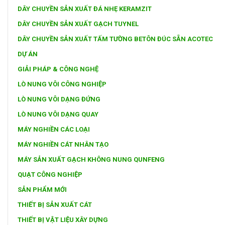
DÂY CHUYỀN SẢN XUẤT ĐÁ NHẸ KERAMZIT
DÂY CHUYỀN SẢN XUẤT GẠCH TUYNEL
DÂY CHUYỀN SẢN XUẤT TẤM TƯỜNG BETÔN ĐÚC SẴN ACOTEC
DỰ ÁN
GIẢI PHÁP & CÔNG NGHỆ
LÒ NUNG VÔI CÔNG NGHIỆP
LÒ NUNG VÔI DẠNG ĐỨNG
LÒ NUNG VÔI DẠNG QUAY
MÁY NGHIỀN CÁC LOẠI
MÁY NGHIỀN CÁT NHÂN TẠO
MÁY SẢN XUẤT GẠCH KHÔNG NUNG QUNFENG
QUẠT CÔNG NGHIỆP
SẢN PHẨM MỚI
THIẾT BỊ SẢN XUẤT CÁT
THIẾT BỊ VẬT LIỆU XÂY DỰNG