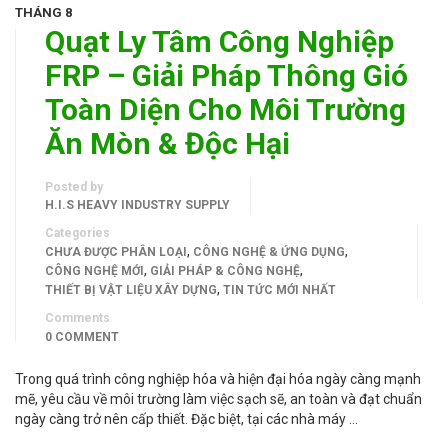
THÁNG 8
Quạt Ly Tâm Công Nghiệp
FRP – Giải Pháp Thông Gió
Toàn Diện Cho Môi Trường
Ăn Mòn & Độc Hại
Posted by
H.I.S HEAVY INDUSTRY SUPPLY
Categories
,
,
CHƯA ĐƯỢC PHÂN LOẠI
CÔNG NGHỆ & ỨNG DỤNG
,
,
CÔNG NGHỆ MỚI
GIẢI PHÁP & CÔNG NGHỆ
,
THIẾT BỊ VẬT LIỆU XÂY DỰNG
TIN TỨC MỚI NHẤT
Comments
0 COMMENT
Trong quá trình công nghiệp hóa và hiện đại hóa ngày càng mạnh
mẽ, yêu cầu về môi trường làm việc sạch sẽ, an toàn và đạt chuẩn
ngày càng trở nên cấp thiết. Đặc biệt, tại các nhà máy …