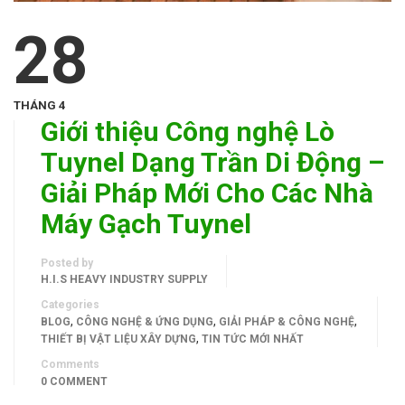
28
THÁNG 4
Giới thiệu Công nghệ Lò
Tuynel Dạng Trần Di Động –
Giải Pháp Mới Cho Các Nhà
Máy Gạch Tuynel
Posted by
H.I.S HEAVY INDUSTRY SUPPLY
Categories
,
,
,
BLOG
CÔNG NGHỆ & ỨNG DỤNG
GIẢI PHÁP & CÔNG NGHỆ
,
THIẾT BỊ VẬT LIỆU XÂY DỰNG
TIN TỨC MỚI NHẤT
Comments
0 COMMENT