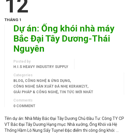
12
THÁNG 1
Dự án: Ống khói nhà máy
Bắc Đại Tây Dương-Thái
Nguyên
Posted by
H.I.S HEAVY INDUSTRY SUPPLY
Categories
,
,
BLOG
CÔNG NGHỆ & ỨNG DỤNG
,
CÔNG NGHỆ SẢN XUẤT ĐÁ NHẸ KERAMZIT
,
GIẢI PHÁP & CÔNG NGHỆ
TIN TỨC MỚI NHẤT
Comments
0 COMMENT
Tên dự án: Nhà Máy Bắc Đại Tây Dương Chủ Đầu Tư: Công TY CP
VT Bắc Đại Tây Dương Hạng mục: Nhà xưởng, Ống Khói và Hệ
Thống Hầm Lò Nung Sấy Tuynel Đặc điểm thi công ống khói: …