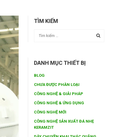
TÌM KIẾM
DANH MỤC THIẾT BỊ
BLOG
CHƯA ĐƯỢC PHÂN LOẠI
CÔNG NGHỆ & GIẢI PHÁP
CÔNG NGHỆ & ỨNG DỤNG
CÔNG NGHỆ MỚI
CÔNG NGHỆ SẢN XUẤT ĐÁ NHẸ
KERAMZIT
DÂY CHUYỀN KHAI THÁC QUẶNG