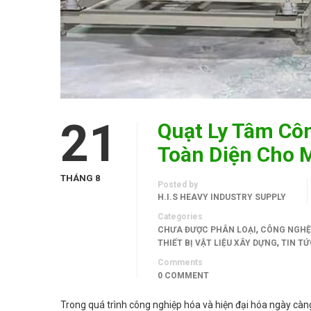
21
Quạt Ly Tâm Côn
Toàn Diện Cho 
THÁNG 8
Posted by
H.I.S HEAVY INDUSTRY SUPPLY
Categories
,
CHƯA ĐƯỢC PHÂN LOẠI
CÔNG NGHỆ
,
THIẾT BỊ VẬT LIỆU XÂY DỰNG
TIN TỨ
Comments
0 COMMENT
Trong quá trình công nghiệp hóa và hiện đại hóa ngày càn