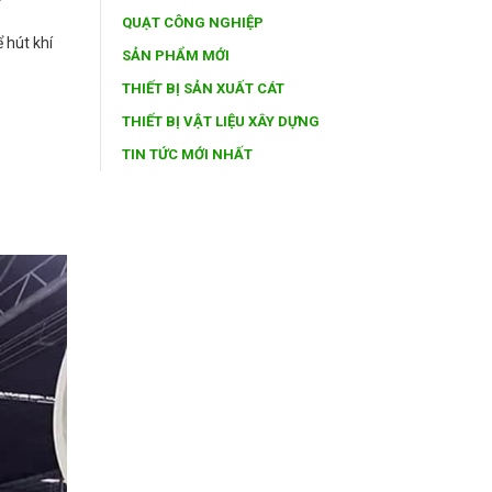
QUẠT CÔNG NGHIỆP
 hút khí
SẢN PHẨM MỚI
THIẾT BỊ SẢN XUẤT CÁT
THIẾT BỊ VẬT LIỆU XÂY DỰNG
TIN TỨC MỚI NHẤT