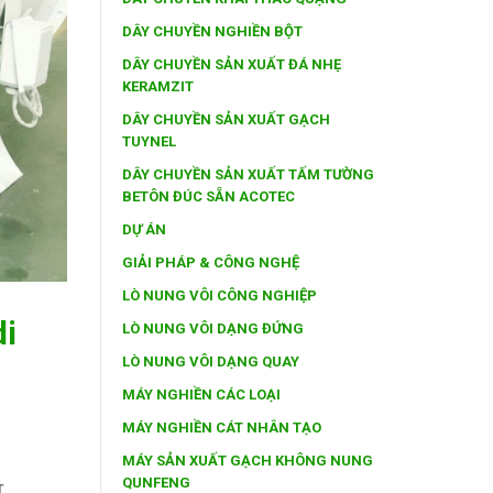
DÂY CHUYỀN NGHIỀN BỘT
DÂY CHUYỀN SẢN XUẤT ĐÁ NHẸ
KERAMZIT
DÂY CHUYỀN SẢN XUẤT GẠCH
TUYNEL
DÂY CHUYỀN SẢN XUẤT TẤM TƯỜNG
BETÔN ĐÚC SẴN ACOTEC
DỰ ÁN
GIẢI PHÁP & CÔNG NGHỆ
LÒ NUNG VÔI CÔNG NGHIỆP
di
LÒ NUNG VÔI DẠNG ĐỨNG
LÒ NUNG VÔI DẠNG QUAY
MÁY NGHIỀN CÁC LOẠI
MÁY NGHIỀN CÁT NHÂN TẠO
MÁY SẢN XUẤT GẠCH KHÔNG NUNG
QUNFENG
T