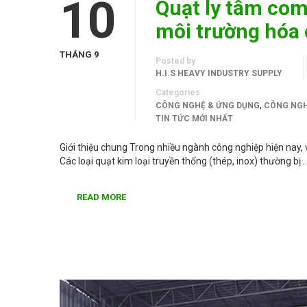
10
Quạt ly tâm com
môi trường hóa 
THÁNG 9
Posted by
H.I.S HEAVY INDUSTRY SUPPLY
Categories
,
CÔNG NGHỆ & ỨNG DỤNG
CÔNG NGH
TIN TỨC MỚI NHẤT
Giới thiệu chung Trong nhiều ngành công nghiệp hiện nay, v
Các loại quạt kim loại truyền thống (thép, inox) thường bị 
READ MORE