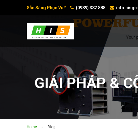
Sẵn Sàng Phục Vụ?
(0989) 382 888
info.hisg
GIẢI PHÁP & 
Home
Blog