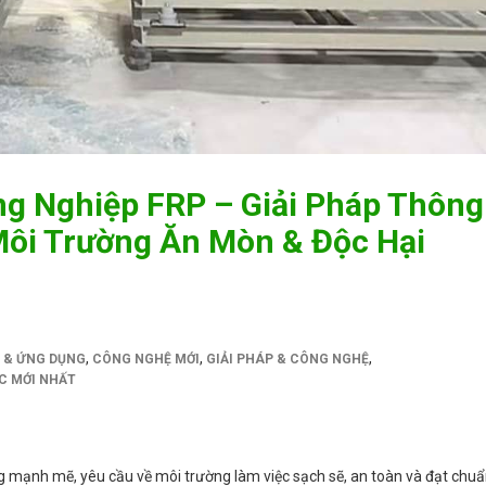
g Nghiệp FRP – Giải Pháp Thông
Môi Trường Ăn Mòn & Độc Hại
,
,
,
 & ỨNG DỤNG
CÔNG NGHỆ MỚI
GIẢI PHÁP & CÔNG NGHỆ
C MỚI NHẤT
g mạnh mẽ, yêu cầu về môi trường làm việc sạch sẽ, an toàn và đạt chu