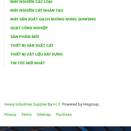
MÁY NGHIỀN CÁC LOẠI
MÁY NGHIỀN CÁT NHÂN TẠO
MÁY SẢN XUẤT GẠCH KHÔNG NUNG QUNFENG
QUẠT CÔNG NGHIỆP
SẢN PHẨM MỚI
THIẾT BỊ SẢN XUẤT CÁT
THIẾT BỊ VẬT LIỆU XÂY DỰNG
TIN TỨC MỚI NHẤT
Heavy Industries Supplier
by
H.I.S.
Powered by Hisgroup.
Privacy
Terms
Sitemap
Purchase