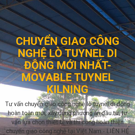
CHUYỂN GIAO CÔNG
NGHỆ LÒ TUYNEL DI
ĐỘNG MỚI NHẤT-
MOVABLE TUYNEL
KILNING
Tư vấn chuyển giao công nghệ lò tuynel di động
hoàn toàn mới, xây dựng phương án đầu tư, tư
vấn lựa chọn thiết bị và thi công hoàn thiện
chuyển giao công nghệ tại Việt Nam - LIÊN HỆ