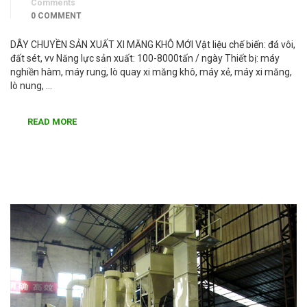
Comments
0 COMMENT
DÂY CHUYỀN SẢN XUẤT XI MĂNG KHÔ MỚI Vật liệu chế biến: đá vôi,
đất sét, vv Năng lực sản xuất: 100-8000tấn / ngày Thiết bị: máy
nghiền hàm, máy rung, lò quay xi măng khô, máy xẻ, máy xi măng,
lò nung, …
READ MORE