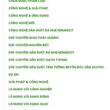
CHƯA ĐƯỢC PHÂN LOẠI
CÔNG NGHỆ & GIẢI PHÁP
CÔNG NGHỆ & ỨNG DỤNG
CÔNG NGHỆ MỚI
CÔNG NGHỆ SẢN XUẤT ĐÁ NHẸ KERAMZIT
DÂY CHUYỀN KHAI THÁC QUẶNG
DÂY CHUYỀN NGHIỀN BỘT
DÂY CHUYỀN SẢN XUẤT ĐÁ NHẸ KERAMZIT
DÂY CHUYỀN SẢN XUẤT GẠCH TUYNEL
DÂY CHUYỀN SẢN XUẤT TẤM TƯỜNG BETÔN ĐÚC SẴN ACOTEC
DỰ ÁN
GIẢI PHÁP & CÔNG NGHỆ
LÒ NUNG VÔI CÔNG NGHIỆP
LÒ NUNG VÔI DẠNG ĐỨNG
LÒ NUNG VÔI DẠNG QUAY