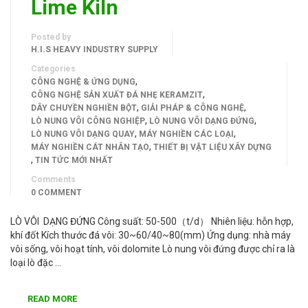
Lime Kiln
Posted by
H.I.S HEAVY INDUSTRY SUPPLY
Categories
,
CÔNG NGHỆ & ỨNG DỤNG
,
CÔNG NGHỆ SẢN XUẤT ĐÁ NHẸ KERAMZIT
,
,
DÂY CHUYỀN NGHIỀN BỘT
GIẢI PHÁP & CÔNG NGHỆ
,
,
LÒ NUNG VÔI CÔNG NGHIỆP
LÒ NUNG VÔI DẠNG ĐỨNG
,
,
LÒ NUNG VÔI DẠNG QUAY
MÁY NGHIỀN CÁC LOẠI
,
MÁY NGHIỀN CÁT NHÂN TẠO
THIẾT BỊ VẬT LIỆU XÂY DỰNG
,
TIN TỨC MỚI NHẤT
Comments
0 COMMENT
LÒ VÔI DẠNG ĐỨNG Công suất: 50-500（t/d） Nhiên liệu: hỗn hợp,
khí đốt Kích thước đá vôi: 30~60/40~80(mm) Ứng dụng: nhà máy
vôi sống, vôi hoạt tính, vôi dolomite Lò nung vôi đứng được chỉ ra là
loại lò đặc …
READ MORE