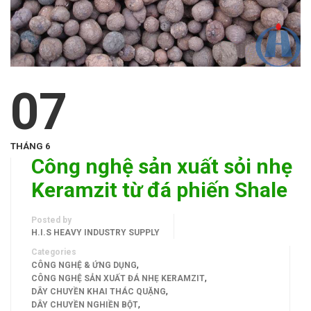
07
THÁNG 6
Công nghệ sản xuất sỏi nhẹ
Keramzit từ đá phiến Shale
Posted by
H.I.S HEAVY INDUSTRY SUPPLY
Categories
,
CÔNG NGHỆ & ỨNG DỤNG
,
CÔNG NGHỆ SẢN XUẤT ĐÁ NHẸ KERAMZIT
,
DÂY CHUYỀN KHAI THÁC QUẶNG
,
DÂY CHUYỀN NGHIỀN BỘT