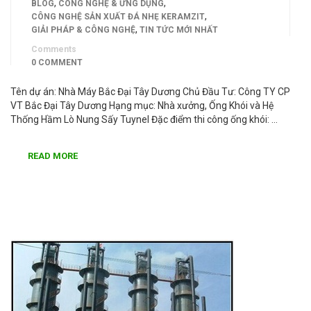
,
,
BLOG
CÔNG NGHỆ & ỨNG DỤNG
,
CÔNG NGHỆ SẢN XUẤT ĐÁ NHẸ KERAMZIT
,
GIẢI PHÁP & CÔNG NGHỆ
TIN TỨC MỚI NHẤT
Comments
0 COMMENT
Tên dự án: Nhà Máy Bắc Đại Tây Dương Chủ Đầu Tư: Công TY CP
VT Bắc Đại Tây Dương Hạng mục: Nhà xưởng, Ống Khói và Hệ
Thống Hầm Lò Nung Sấy Tuynel Đặc điểm thi công ống khói: …
READ MORE