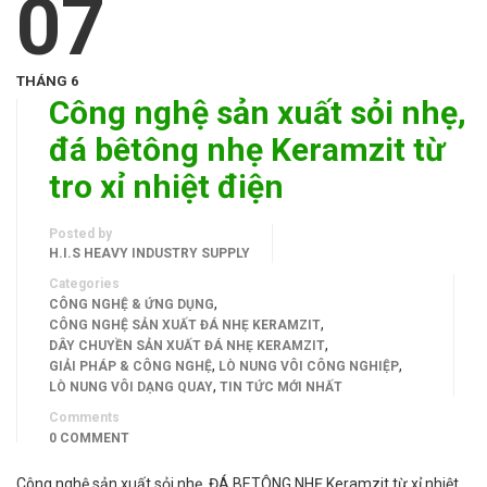
07
THÁNG 6
Công nghệ sản xuất sỏi nhẹ,
đá bêtông nhẹ Keramzit từ
tro xỉ nhiệt điện
Posted by
H.I.S HEAVY INDUSTRY SUPPLY
Categories
,
CÔNG NGHỆ & ỨNG DỤNG
,
CÔNG NGHỆ SẢN XUẤT ĐÁ NHẸ KERAMZIT
,
DÂY CHUYỀN SẢN XUẤT ĐÁ NHẸ KERAMZIT
,
,
GIẢI PHÁP & CÔNG NGHỆ
LÒ NUNG VÔI CÔNG NGHIỆP
,
LÒ NUNG VÔI DẠNG QUAY
TIN TỨC MỚI NHẤT
Comments
0 COMMENT
Công nghệ sản xuất sỏi nhẹ, ĐÁ BETÔNG NHẸ Keramzit từ xỉ nhiệt