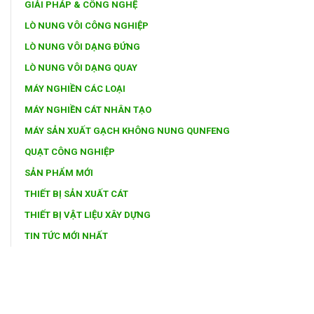
GIẢI PHÁP & CÔNG NGHỆ
LÒ NUNG VÔI CÔNG NGHIỆP
LÒ NUNG VÔI DẠNG ĐỨNG
LÒ NUNG VÔI DẠNG QUAY
MÁY NGHIỀN CÁC LOẠI
MÁY NGHIỀN CÁT NHÂN TẠO
MÁY SẢN XUẤT GẠCH KHÔNG NUNG QUNFENG
QUẠT CÔNG NGHIỆP
SẢN PHẨM MỚI
THIẾT BỊ SẢN XUẤT CÁT
THIẾT BỊ VẬT LIỆU XÂY DỰNG
TIN TỨC MỚI NHẤT