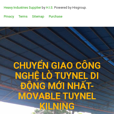
Heavy Industries Supplier
by
H.I.S.
Powered by Hisgroup.
Privacy
Terms
Sitemap
Purchase
CHUYỂN GIAO CÔNG
NGHỆ LÒ TUYNEL DI
ĐỘNG MỚI NHẤT-
MOVABLE TUYNEL
KILNING