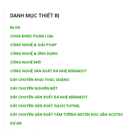
DANH MỤC THIẾT BỊ
BLOG
CHƯA ĐƯỢC PHÂN LOẠI
CÔNG NGHỆ & GIẢI PHÁP
CÔNG NGHỆ & ỨNG DỤNG
CÔNG NGHỆ MỚI
CÔNG NGHỆ SẢN XUẤT ĐÁ NHẸ KERAMZIT
DÂY CHUYỀN KHAI THÁC QUẶNG
DÂY CHUYỀN NGHIỀN BỘT
DÂY CHUYỀN SẢN XUẤT ĐÁ NHẸ KERAMZIT
DÂY CHUYỀN SẢN XUẤT GẠCH TUYNEL
DÂY CHUYỀN SẢN XUẤT TẤM TƯỜNG BETÔN ĐÚC SẴN ACOTEC
DỰ ÁN