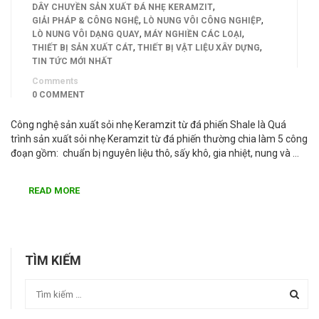
,
DÂY CHUYỀN SẢN XUẤT ĐÁ NHẸ KERAMZIT
,
,
GIẢI PHÁP & CÔNG NGHỆ
LÒ NUNG VÔI CÔNG NGHIỆP
,
,
LÒ NUNG VÔI DẠNG QUAY
MÁY NGHIỀN CÁC LOẠI
,
,
THIẾT BỊ SẢN XUẤT CÁT
THIẾT BỊ VẬT LIỆU XÂY DỰNG
TIN TỨC MỚI NHẤT
Comments
0 COMMENT
Công nghệ sản xuất sỏi nhẹ Keramzit từ đá phiến Shale là Quá
trình sản xuất sỏi nhẹ Keramzit từ đá phiến thường chia làm 5 công
đoạn gồm: chuẩn bị nguyên liệu thô, sấy khô, gia nhiệt, nung và …
READ MORE
TÌM KIẾM