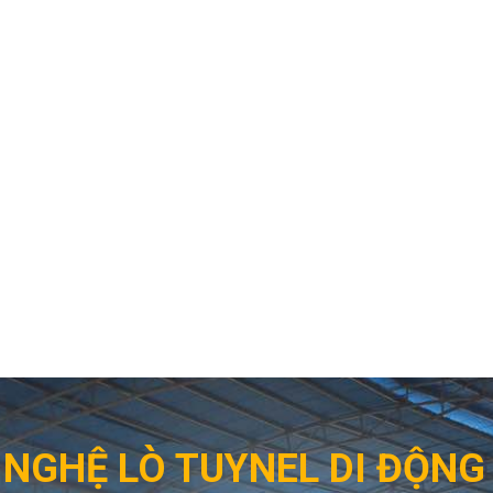
NGHỆ LÒ TUYNEL DI ĐỘN