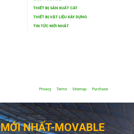
THIẾT BỊ SẢN XUẤT CÁT
THIẾT BỊ VẬT LIỆU XÂY DỰNG
TIN TỨC MỚI NHẤT
Privacy
Terms
Sitemap
Purchase
G MỚI NHẤT-MOVABLE