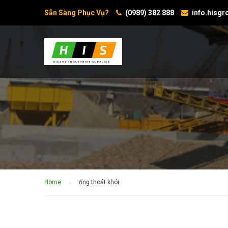
Sẵn Sàng Phục Vụ?
(0989) 382 888
info.hisg
Home
ống thoát khói