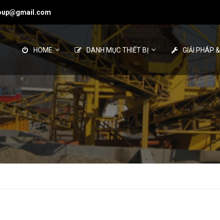
roup@gmail.com
HOME
DANH MỤC THIẾT BỊ
GIẢI PHÁP 