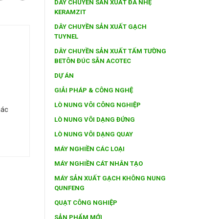
DÂY CHUYỀN SẢN XUẤT ĐÁ NHẸ
KERAMZIT
DÂY CHUYỀN SẢN XUẤT GẠCH
TUYNEL
DÂY CHUYỀN SẢN XUẤT TẤM TƯỜNG
BETÔN ĐÚC SẴN ACOTEC
DỰ ÁN
GIẢI PHÁP & CÔNG NGHỆ
LÒ NUNG VÔI CÔNG NGHIỆP
hác
LÒ NUNG VÔI DẠNG ĐỨNG
LÒ NUNG VÔI DẠNG QUAY
MÁY NGHIỀN CÁC LOẠI
MÁY NGHIỀN CÁT NHÂN TẠO
MÁY SẢN XUẤT GẠCH KHÔNG NUNG
QUNFENG
QUẠT CÔNG NGHIỆP
SẢN PHẨM MỚI