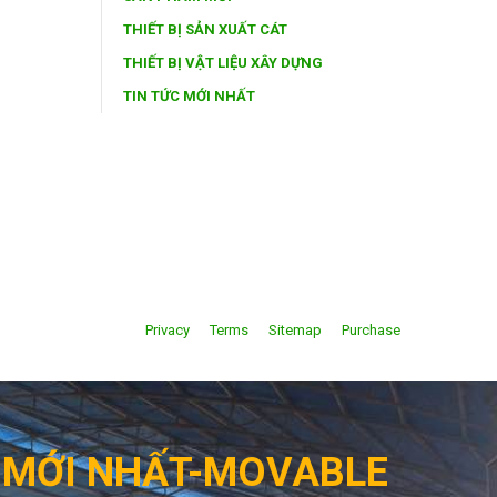
THIẾT BỊ SẢN XUẤT CÁT
THIẾT BỊ VẬT LIỆU XÂY DỰNG
TIN TỨC MỚI NHẤT
Privacy
Terms
Sitemap
Purchase
G MỚI NHẤT-MOVABLE