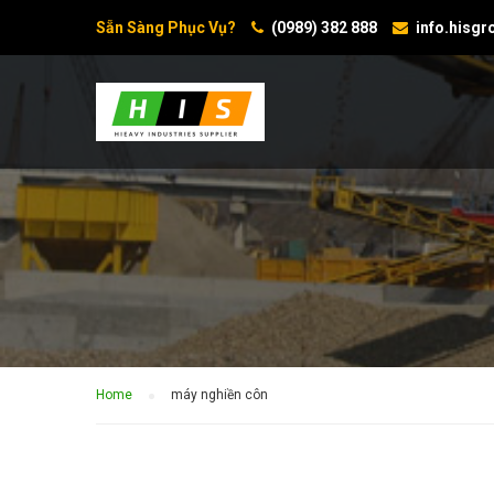
Sẵn Sàng Phục Vụ?
(0989) 382 888
info.hisg
Home
máy nghiền côn