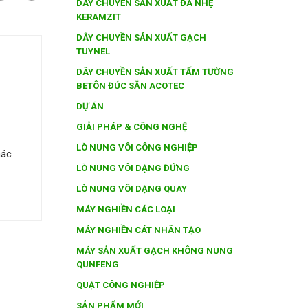
DÂY CHUYỀN SẢN XUẤT ĐÁ NHẸ
KERAMZIT
DÂY CHUYỀN SẢN XUẤT GẠCH
TUYNEL
DÂY CHUYỀN SẢN XUẤT TẤM TƯỜNG
BETÔN ĐÚC SẴN ACOTEC
DỰ ÁN
GIẢI PHÁP & CÔNG NGHỆ
LÒ NUNG VÔI CÔNG NGHIỆP
hác
LÒ NUNG VÔI DẠNG ĐỨNG
LÒ NUNG VÔI DẠNG QUAY
MÁY NGHIỀN CÁC LOẠI
MÁY NGHIỀN CÁT NHÂN TẠO
MÁY SẢN XUẤT GẠCH KHÔNG NUNG
QUNFENG
QUẠT CÔNG NGHIỆP
SẢN PHẨM MỚI