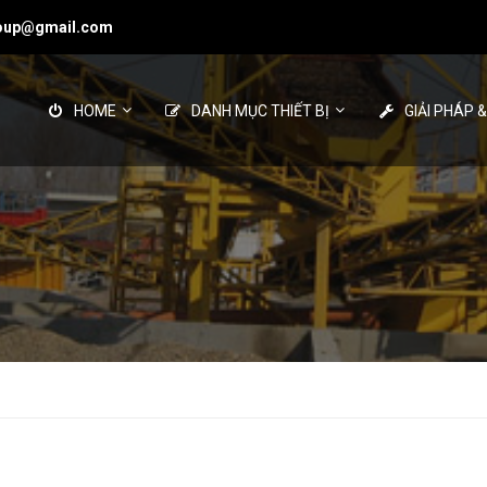
roup@gmail.com
HOME
DANH MỤC THIẾT BỊ
GIẢI PHÁP 