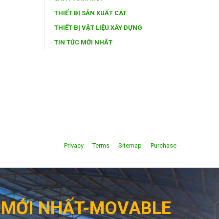
THIẾT BỊ SẢN XUẤT CÁT
THIẾT BỊ VẬT LIỆU XÂY DỰNG
TIN TỨC MỚI NHẤT
Privacy
Terms
Sitemap
Purchase
G MỚI NHẤT-MOVABLE