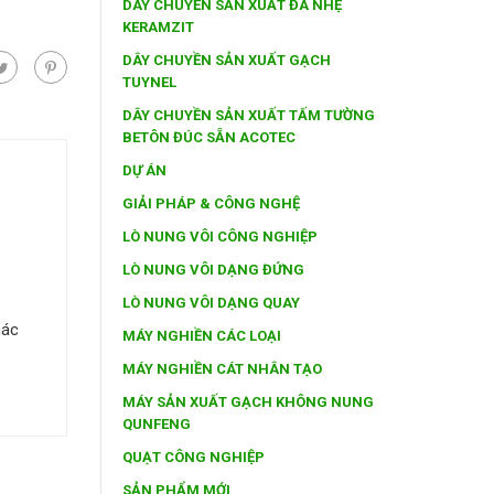
DÂY CHUYỀN SẢN XUẤT ĐÁ NHẸ
KERAMZIT
DÂY CHUYỀN SẢN XUẤT GẠCH
TUYNEL
DÂY CHUYỀN SẢN XUẤT TẤM TƯỜNG
BETÔN ĐÚC SẴN ACOTEC
DỰ ÁN
GIẢI PHÁP & CÔNG NGHỆ
LÒ NUNG VÔI CÔNG NGHIỆP
LÒ NUNG VÔI DẠNG ĐỨNG
LÒ NUNG VÔI DẠNG QUAY
hác
MÁY NGHIỀN CÁC LOẠI
MÁY NGHIỀN CÁT NHÂN TẠO
MÁY SẢN XUẤT GẠCH KHÔNG NUNG
QUNFENG
QUẠT CÔNG NGHIỆP
SẢN PHẨM MỚI