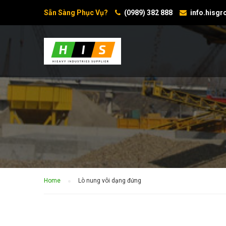
Sẵn Sàng Phục Vụ?
(0989) 382 888
info.hisg
Home
Lò nung vôi dạng đứng