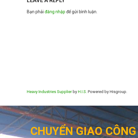
LEAVE A REPLY
Bạn phải
đăng nhập
để gửi bình luận.
Heavy Industries Supplier
by
H.I.S.
Powered by Hisgroup.
CHUYỂN GIAO CÔNG 