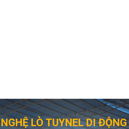
NGHỆ LÒ TUYNEL DI ĐỘN