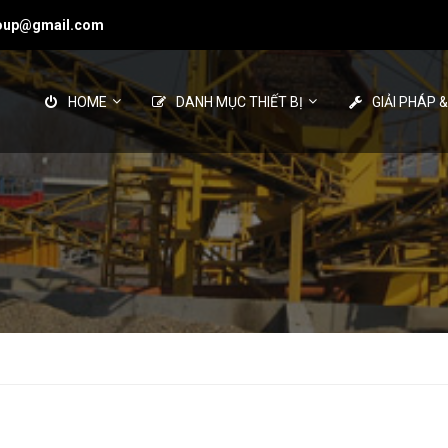
roup@gmail.com
HOME
DANH MỤC THIẾT BỊ
GIẢI PHÁP 