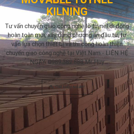
KILNING
Tư vấn chuyển giao công nghệ lò tuynel di động
hoàn toàn mới, xây dựng phương án đầu tư, tư
vấn lựa chọn thiết bị và thi công hoàn thiện
chuyển giao công nghệ tại Việt Nam - LIÊN HỆ
NGAY: 0989.382.888 Mr Huy
TÌM HIỂU NGAY!