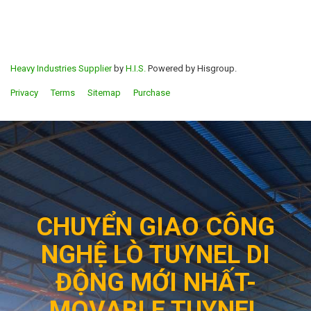
Heavy Industries Supplier
by
H.I.S.
Powered by Hisgroup.
Privacy
Terms
Sitemap
Purchase
CHUYỂN GIAO CÔNG
NGHỆ LÒ TUYNEL DI
ĐỘNG MỚI NHẤT-
MOVABLE TUYNEL