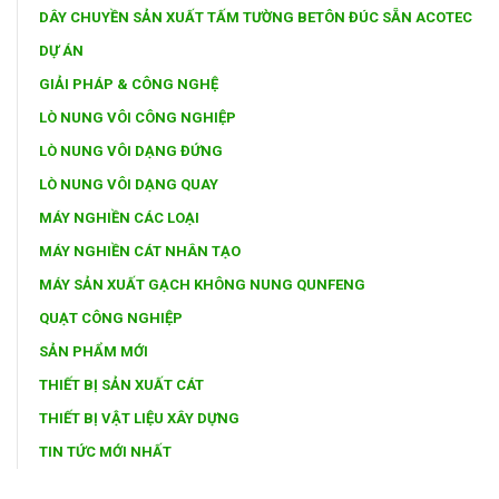
DÂY CHUYỀN SẢN XUẤT TẤM TƯỜNG BETÔN ĐÚC SẴN ACOTEC
DỰ ÁN
GIẢI PHÁP & CÔNG NGHỆ
LÒ NUNG VÔI CÔNG NGHIỆP
LÒ NUNG VÔI DẠNG ĐỨNG
LÒ NUNG VÔI DẠNG QUAY
MÁY NGHIỀN CÁC LOẠI
MÁY NGHIỀN CÁT NHÂN TẠO
MÁY SẢN XUẤT GẠCH KHÔNG NUNG QUNFENG
QUẠT CÔNG NGHIỆP
SẢN PHẨM MỚI
THIẾT BỊ SẢN XUẤT CÁT
THIẾT BỊ VẬT LIỆU XÂY DỰNG
TIN TỨC MỚI NHẤT