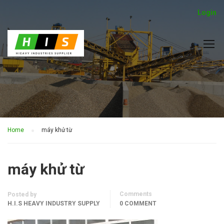
Login
Home
máy khử từ
máy khử từ
Comments
Posted by
H.I.S HEAVY INDUSTRY SUPPLY
0 COMMENT