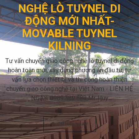
NGHỆ LÒ TUYNEL DI
ĐỘNG MỚI NHẤT-
MOVABLE TUYNEL
KILNING
Tư vấn chuyển giao công nghệ lò tuynel di động
hoàn toàn mới, xây dựng phương án đầu tư, tư
vấn lựa chọn thiết bị và thi công hoàn thiện
chuyển giao công nghệ tại Việt Nam - LIÊN HỆ
NGAY: 0989.382.888 Mr Huy
TÌM HIỂU NGAY!