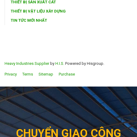
THIẾT BỊ SẢN XUẤT CÁT
THIẾT BỊ VẬT LIỆU XÂY DỰNG
TIN TỨC MỚI NHẤT
Heavy Industries Supplier
by
H.I.S.
Powered by Hisgroup.
Privacy
Terms
Sitemap
Purchase
CHUYỂN GIAO CÔNG