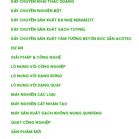
DÂY CHUYỀN KHAI THÁC QUẶNG
DÂY CHUYỀN NGHIỀN BỘT
DÂY CHUYỀN SẢN XUẤT ĐÁ NHẸ KERAMZIT
DÂY CHUYỀN SẢN XUẤT GẠCH TUYNEL
DÂY CHUYỀN SẢN XUẤT TẤM TƯỜNG BETÔN ĐÚC SẴN ACOTEC
DỰ ÁN
GIẢI PHÁP & CÔNG NGHỆ
LÒ NUNG VÔI CÔNG NGHIỆP
LÒ NUNG VÔI DẠNG ĐỨNG
LÒ NUNG VÔI DẠNG QUAY
MÁY NGHIỀN CÁC LOẠI
MÁY NGHIỀN CÁT NHÂN TẠO
MÁY SẢN XUẤT GẠCH KHÔNG NUNG QUNFENG
QUẠT CÔNG NGHIỆP
SẢN PHẨM MỚI