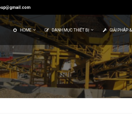
roup@gmail.com
HOME
DANH MỤC THIẾT BỊ
GIẢI PHÁP 