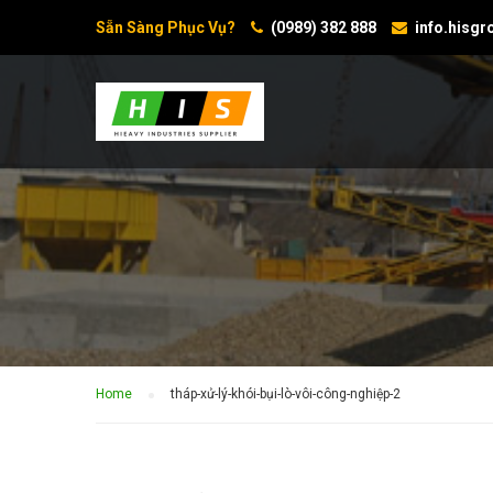
Sẵn Sàng Phục Vụ?
(0989) 382 888
info.hisg
Home
tháp-xử-lý-khói-bụi-lò-vôi-công-nghiệp-2