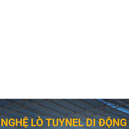
NGHỆ LÒ TUYNEL DI ĐỘN