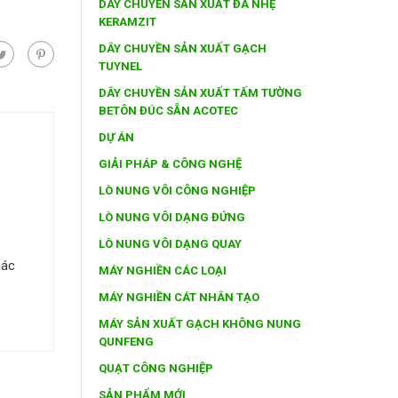
DÂY CHUYỀN SẢN XUẤT ĐÁ NHẸ
KERAMZIT
DÂY CHUYỀN SẢN XUẤT GẠCH
TUYNEL
DÂY CHUYỀN SẢN XUẤT TẤM TƯỜNG
BETÔN ĐÚC SẴN ACOTEC
DỰ ÁN
GIẢI PHÁP & CÔNG NGHỆ
LÒ NUNG VÔI CÔNG NGHIỆP
LÒ NUNG VÔI DẠNG ĐỨNG
LÒ NUNG VÔI DẠNG QUAY
hác
MÁY NGHIỀN CÁC LOẠI
MÁY NGHIỀN CÁT NHÂN TẠO
MÁY SẢN XUẤT GẠCH KHÔNG NUNG
QUNFENG
QUẠT CÔNG NGHIỆP
SẢN PHẨM MỚI