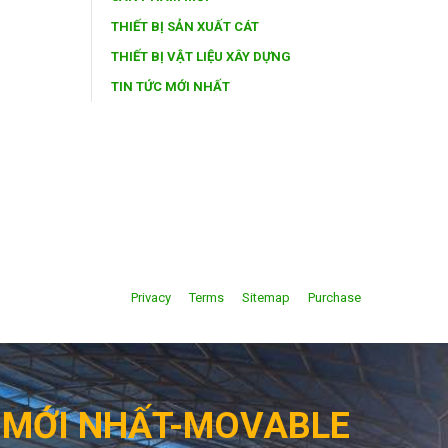
THIẾT BỊ SẢN XUẤT CÁT
THIẾT BỊ VẬT LIỆU XÂY DỰNG
TIN TỨC MỚI NHẤT
Privacy
Terms
Sitemap
Purchase
G MỚI NHẤT-MOVABLE