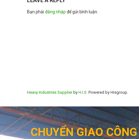
LEAVE A REPLY
Bạn phải
đăng nhập
để gửi bình luận.
Heavy Industries Supplier
by
H.I.S.
Powered by Hisgroup.
CHUYỂN GIAO CÔNG 