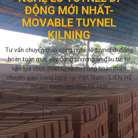
ĐỘNG MỚI NHẤT-
MOVABLE TUYNEL
KILNING
Tư vấn chuyển giao công nghệ lò tuynel di động
hoàn toàn mới, xây dựng phương án đầu tư, tư
vấn lựa chọn thiết bị và thi công hoàn thiện
chuyển giao công nghệ tại Việt Nam - LIÊN HỆ
NGAY: 0989.382.888 Mr Huy
TÌM HIỂU NGAY!