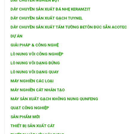
DÂY CHUYỀN NGHIỀN BỘT
DÂY CHUYỀN SẢN XUẤT ĐÁ NHẸ KERAMZIT
DÂY CHUYỀN SẢN XUẤT GẠCH TUYNEL
DÂY CHUYỀN SẢN XUẤT TẤM TƯỜNG BETÔN ĐÚC SẴN ACOTEC
DỰ ÁN
GIẢI PHÁP & CÔNG NGHỆ
LÒ NUNG VÔI CÔNG NGHIỆP
LÒ NUNG VÔI DẠNG ĐỨNG
LÒ NUNG VÔI DẠNG QUAY
MÁY NGHIỀN CÁC LOẠI
MÁY NGHIỀN CÁT NHÂN TẠO
MÁY SẢN XUẤT GẠCH KHÔNG NUNG QUNFENG
QUẠT CÔNG NGHIỆP
SẢN PHẨM MỚI
THIẾT BỊ SẢN XUẤT CÁT