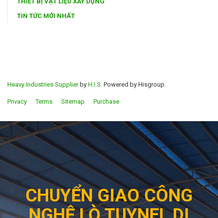
THIẾT BỊ VẬT LIỆU XÂY DỰNG
TIN TỨC MỚI NHẤT
Heavy Industries Supplier
by
H.I.S.
Powered by Hisgroup.
Privacy
Terms
Sitemap
Purchase
CHUYỂN GIAO CÔNG
NGHỆ LÒ TUYNEL DI