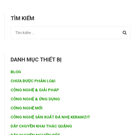
TÌM KIẾM
DANH MỤC THIẾT BỊ
BLOG
CHƯA ĐƯỢC PHÂN LOẠI
CÔNG NGHỆ & GIẢI PHÁP
CÔNG NGHỆ & ỨNG DỤNG
CÔNG NGHỆ MỚI
CÔNG NGHỆ SẢN XUẤT ĐÁ NHẸ KERAMZIT
DÂY CHUYỀN KHAI THÁC QUẶNG