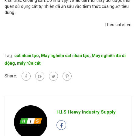
khai thác khoáng sản. Có như vậy, về lâu dài mới thay đổi được thói
quen sử dụng cát tự nhiên đã ăn sâu vào tiềm thức của người tiêu
dùng.
Theo cafef.vn
Tag:
cát nhân tạo
,
Máy nghiền cát nhân tạo
,
Máy nghiền đá di
động
,
máy rửa cát
Share:
H.I.S Heavy Industry Supply