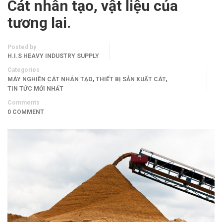
Cát nhân tạo, vật liệu của
tương lai.
Posted by
H.I.S HEAVY INDUSTRY SUPPLY
Categories
,
,
MÁY NGHIỀN CÁT NHÂN TẠO
THIẾT BỊ SẢN XUẤT CÁT
TIN TỨC MỚI NHẤT
Comments
0 COMMENT