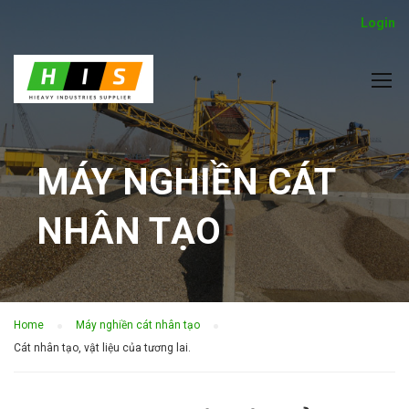
Login
MÁY NGHIỀN CÁT
NHÂN TẠO
Home
Máy nghiền cát nhân tạo
Cát nhân tạo, vật liệu của tương lai.