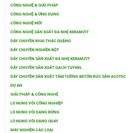
CÔNG NGHỆ & GIẢI PHÁP
CÔNG NGHỆ & ỨNG DỤNG
CÔNG NGHỆ MỚI
CÔNG NGHỆ SẢN XUẤT ĐÁ NHẸ KERAMZIT
DÂY CHUYỀN KHAI THÁC QUẶNG
DÂY CHUYỀN NGHIỀN BỘT
DÂY CHUYỀN SẢN XUẤT ĐÁ NHẸ KERAMZIT
DÂY CHUYỀN SẢN XUẤT GẠCH TUYNEL
DÂY CHUYỀN SẢN XUẤT TẤM TƯỜNG BETÔN ĐÚC SẴN ACOTEC
DỰ ÁN
GIẢI PHÁP & CÔNG NGHỆ
LÒ NUNG VÔI CÔNG NGHIỆP
LÒ NUNG VÔI DẠNG ĐỨNG
LÒ NUNG VÔI DẠNG QUAY
MÁY NGHIỀN CÁC LOẠI