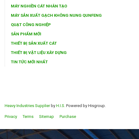
MÁY NGHIỀN CÁT NHÂN TẠO
MÁY SẢN XUẤT GẠCH KHÔNG NUNG QUNFENG
QUẠT CÔNG NGHIỆP
SẢN PHẨM MỚI
THIẾT BỊ SẢN XUẤT CÁT
THIẾT BỊ VẬT LIỆU XÂY DỰNG
TIN TỨC MỚI NHẤT
Heavy Industries Supplier
by
H.I.S.
Powered by Hisgroup.
Privacy
Terms
Sitemap
Purchase