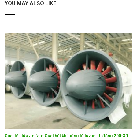
YOU MAY ALSO LIKE
Quạt tên lửa Jetfan- Quạt hút khí nóng lò tuynel di động 200-300 độ.