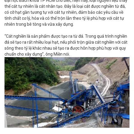
Đại học Bách khoa TP HCM cho biết, hiện nay, loại nguyên liệu thay
thế cát tự nhiên là cát nhân tạo. Đây là loại cát được nghiền từ đá,
có cỡ hạt gần tương tự với cát tự nhiên, đảm bảo các yêu cầu về
tính chất cơ lý, hóa và có thể trộn lẫn theo tỷ lệ phù hợp với cát tự
nhiên trong bê tông và vữa xây dựng.
“Cát nghiền là sản phẩm được tạo ra từ đá. Trong quá trình nghiền
đá sẽ tạo ra rất nhiều loại hạt, nếu phối trộn giữa cát nghiền với cát
sông theo tỷ lệ khác nhau sẽ tạo ra được hỗn hợp phù hợp với quy
chuẩn cho xây dựng”, ông Miền nói.