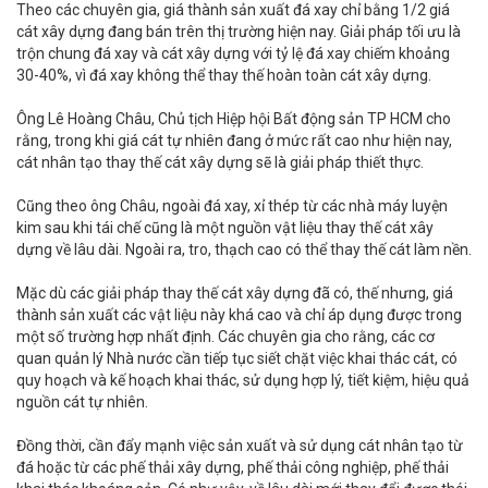
Theo các chuyên gia, giá thành sản xuất đá xay chỉ bằng 1/2 giá
cát xây dựng đang bán trên thị trường hiện nay. Giải pháp tối ưu là
trộn chung đá xay và cát xây dựng với tỷ lệ đá xay chiếm khoảng
30-40%, vì đá xay không thể thay thế hoàn toàn cát xây dựng.
Ông Lê Hoàng Châu, Chủ tịch Hiệp hội Bất động sản TP HCM cho
rằng, trong khi giá cát tự nhiên đang ở mức rất cao như hiện nay,
cát nhân tạo thay thế cát xây dựng sẽ là giải pháp thiết thực.
Cũng theo ông Châu, ngoài đá xay, xỉ thép từ các nhà máy luyện
kim sau khi tái chế cũng là một nguồn vật liệu thay thế cát xây
dựng về lâu dài. Ngoài ra, tro, thạch cao có thể thay thế cát làm nền.
Mặc dù các giải pháp thay thế cát xây dựng đã có, thế nhưng, giá
thành sản xuất các vật liệu này khá cao và chỉ áp dụng được trong
một số trường hợp nhất định. Các chuyên gia cho rằng, các cơ
quan quản lý Nhà nước cần tiếp tục siết chặt việc khai thác cát, có
quy hoạch và kế hoạch khai thác, sử dụng hợp lý, tiết kiệm, hiệu quả
nguồn cát tự nhiên.
Đồng thời, cần đẩy mạnh việc sản xuất và sử dụng cát nhân tạo từ
đá hoặc từ các phế thải xây dựng, phế thải công nghiệp, phế thải