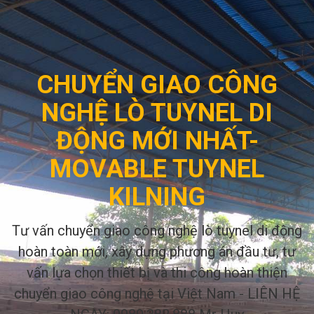
CHUYỂN GIAO CÔNG
NGHỆ LÒ TUYNEL DI
ĐỘNG MỚI NHẤT-
MOVABLE TUYNEL
KILNING
Tư vấn chuyển giao công nghệ lò tuynel di động
hoàn toàn mới, xây dựng phương án đầu tư, tư
vấn lựa chọn thiết bị và thi công hoàn thiện
chuyển giao công nghệ tại Việt Nam - LIÊN HỆ