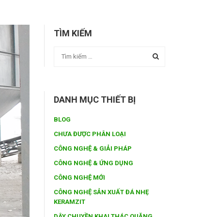
TÌM KIẾM
DANH MỤC THIẾT BỊ
BLOG
CHƯA ĐƯỢC PHÂN LOẠI
CÔNG NGHỆ & GIẢI PHÁP
CÔNG NGHỆ & ỨNG DỤNG
CÔNG NGHỆ MỚI
CÔNG NGHỆ SẢN XUẤT ĐÁ NHẸ
KERAMZIT
DÂY CHUYỀN KHAI THÁC QUẶNG