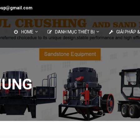
roup@gmail.com
HOME
DANH MỤC THIẾT BỊ
GIẢI PHÁP 
NUNG