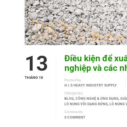
13
Điều kiện để xu
nghiệp và các nh
THÁNG 10
Posted by
H.I.S HEAVY INDUSTRY SUPPLY
Categories
,
,
BLOG
CÔNG NGHỆ & ỨNG DỤNG
GIẢ
,
LÒ NUNG VÔI DẠNG ĐỨNG
LÒ NUNG 
Comments
0 COMMENT