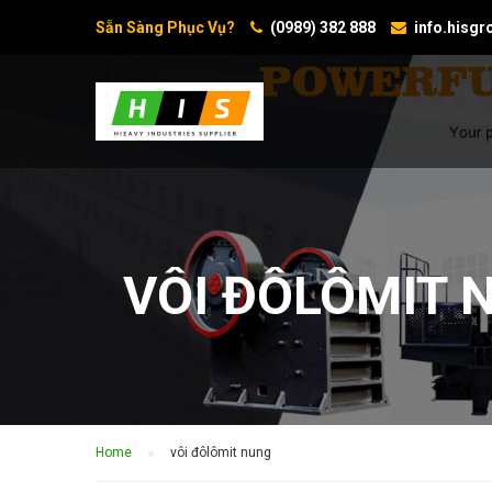
Sẵn Sàng Phục Vụ?
(0989) 382 888
info.hisg
VÔI ĐÔLÔMIT 
Home
vôi đôlômit nung