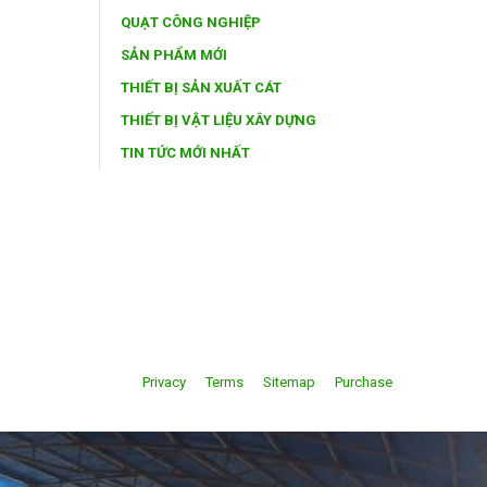
QUẠT CÔNG NGHIỆP
SẢN PHẨM MỚI
THIẾT BỊ SẢN XUẤT CÁT
THIẾT BỊ VẬT LIỆU XÂY DỰNG
TIN TỨC MỚI NHẤT
Privacy
Terms
Sitemap
Purchase