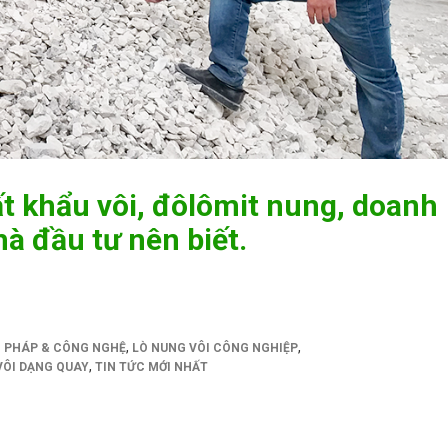
ất khẩu vôi, đôlômit nung, doanh
à đầu tư nên biết.
,
,
I PHÁP & CÔNG NGHỆ
LÒ NUNG VÔI CÔNG NGHIỆP
,
VÔI DẠNG QUAY
TIN TỨC MỚI NHẤT