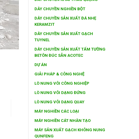
DÂY CHUYỀN NGHIỀN BỘT
DÂY CHUYỀN SẢN XUẤT ĐÁ NHẸ
KERAMZIT
DÂY CHUYỀN SẢN XUẤT GẠCH
TUYNEL
DÂY CHUYỀN SẢN XUẤT TẤM TƯỜNG
BETÔN ĐÚC SẴN ACOTEC
DỰ ÁN
GIẢI PHÁP & CÔNG NGHỆ
LÒ NUNG VÔI CÔNG NGHIỆP
LÒ NUNG VÔI DẠNG ĐỨNG
LÒ NUNG VÔI DẠNG QUAY
MÁY NGHIỀN CÁC LOẠI
MÁY NGHIỀN CÁT NHÂN TẠO
MÁY SẢN XUẤT GẠCH KHÔNG NUNG
QUNFENG