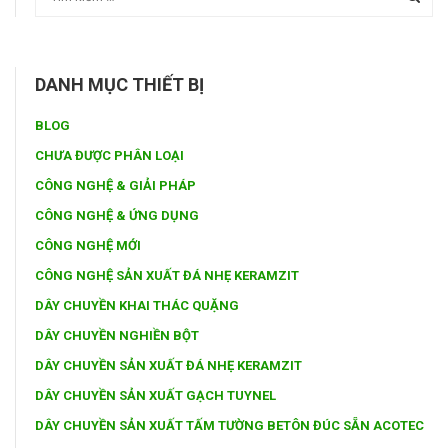
DANH MỤC THIẾT BỊ
BLOG
CHƯA ĐƯỢC PHÂN LOẠI
CÔNG NGHỆ & GIẢI PHÁP
CÔNG NGHỆ & ỨNG DỤNG
CÔNG NGHỆ MỚI
CÔNG NGHỆ SẢN XUẤT ĐÁ NHẸ KERAMZIT
DÂY CHUYỀN KHAI THÁC QUẶNG
DÂY CHUYỀN NGHIỀN BỘT
DÂY CHUYỀN SẢN XUẤT ĐÁ NHẸ KERAMZIT
DÂY CHUYỀN SẢN XUẤT GẠCH TUYNEL
DÂY CHUYỀN SẢN XUẤT TẤM TƯỜNG BETÔN ĐÚC SẴN ACOTEC