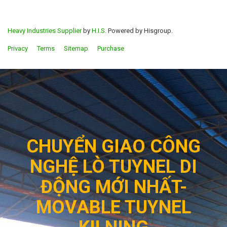
Heavy Industries Supplier
by
H.I.S.
Powered by Hisgroup.
Privacy
Terms
Sitemap
Purchase
CHUYỂN GIAO CÔNG
NGHỆ LÒ TUYNEL DI
ĐỘNG MỚI NHẤT-
MOVABLE TUYNEL