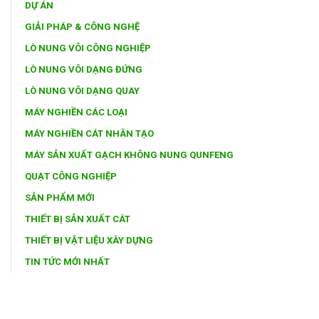
DỰ ÁN
GIẢI PHÁP & CÔNG NGHỆ
LÒ NUNG VÔI CÔNG NGHIỆP
LÒ NUNG VÔI DẠNG ĐỨNG
LÒ NUNG VÔI DẠNG QUAY
MÁY NGHIỀN CÁC LOẠI
MÁY NGHIỀN CÁT NHÂN TẠO
MÁY SẢN XUẤT GẠCH KHÔNG NUNG QUNFENG
QUẠT CÔNG NGHIỆP
SẢN PHẨM MỚI
THIẾT BỊ SẢN XUẤT CÁT
THIẾT BỊ VẬT LIỆU XÂY DỰNG
TIN TỨC MỚI NHẤT