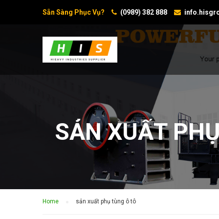
Sẵn Sàng Phục Vụ?
(0989) 382 888
info.hisg
SẢN XUẤT PHỤ
Home
sản xuất phụ tùng ô tô