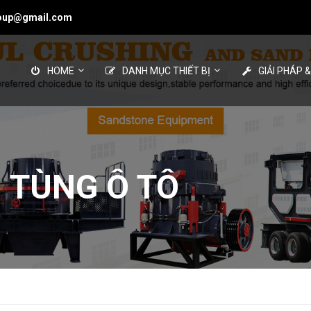
roup@gmail.com
HOME
DANH MỤC THIẾT BỊ
GIẢI PHÁP 
 TÙNG Ô TÔ