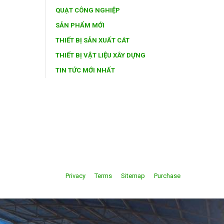
QUẠT CÔNG NGHIỆP
SẢN PHẨM MỚI
THIẾT BỊ SẢN XUẤT CÁT
THIẾT BỊ VẬT LIỆU XÂY DỰNG
TIN TỨC MỚI NHẤT
Privacy
Terms
Sitemap
Purchase