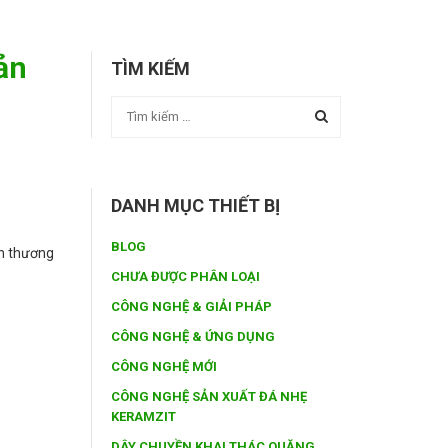
ản
TÌM KIẾM
DANH MỤC THIẾT BỊ
BLOG
nh thương
CHƯA ĐƯỢC PHÂN LOẠI
CÔNG NGHỆ & GIẢI PHÁP
CÔNG NGHỆ & ỨNG DỤNG
CÔNG NGHỆ MỚI
CÔNG NGHỆ SẢN XUẤT ĐÁ NHẸ
KERAMZIT
DÂY CHUYỀN KHAI THÁC QUẶNG