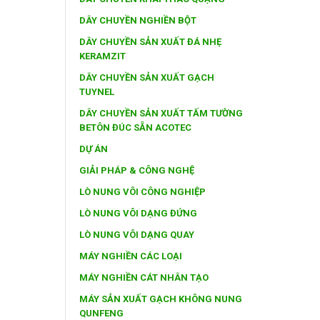
DÂY CHUYỀN NGHIỀN BỘT
DÂY CHUYỀN SẢN XUẤT ĐÁ NHẸ
KERAMZIT
DÂY CHUYỀN SẢN XUẤT GẠCH
TUYNEL
DÂY CHUYỀN SẢN XUẤT TẤM TƯỜNG
BETÔN ĐÚC SẴN ACOTEC
DỰ ÁN
GIẢI PHÁP & CÔNG NGHỆ
LÒ NUNG VÔI CÔNG NGHIỆP
LÒ NUNG VÔI DẠNG ĐỨNG
LÒ NUNG VÔI DẠNG QUAY
MÁY NGHIỀN CÁC LOẠI
MÁY NGHIỀN CÁT NHÂN TẠO
MÁY SẢN XUẤT GẠCH KHÔNG NUNG
QUNFENG