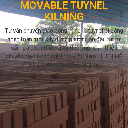
MOVABLE TUYNEL
KILNING
Tư vấn chuyển giao công nghệ lò tuynel di động
hoàn toàn mới, xây dựng phương án đầu tư, tư
vấn lựa chọn thiết bị và thi công hoàn thiện
chuyển giao công nghệ tại Việt Nam - LIÊN HỆ
NGAY: 0989.382.888 Mr Huy
TÌM HIỂU NGAY!