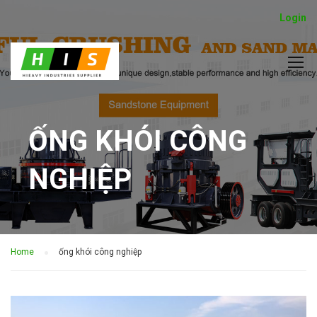
Login
ỐNG KHÓI CÔNG
NGHIỆP
Home
ống khói công nghiệp