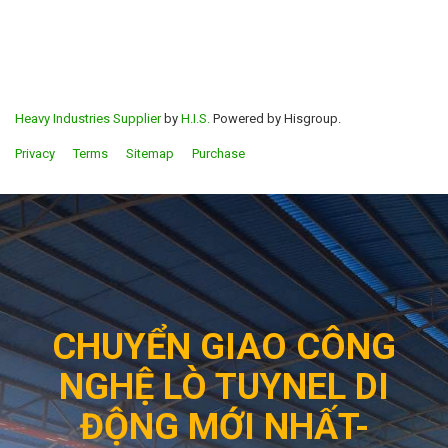
Heavy Industries Supplier
by
H.I.S.
Powered by Hisgroup.
Privacy
Terms
Sitemap
Purchase
CHUYỂN GIAO CÔNG
NGHỆ LÒ TUYNEL DI
ĐỘNG MỚI NHẤT-