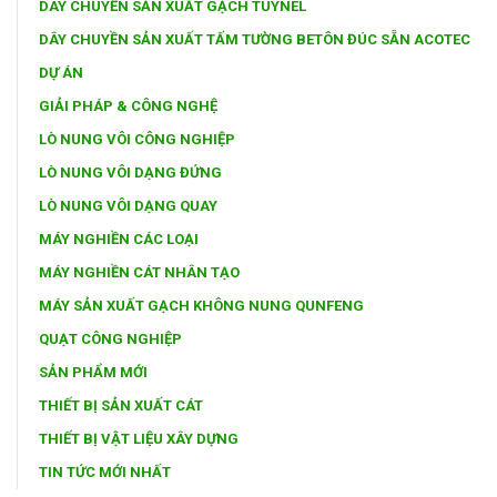
DÂY CHUYỀN SẢN XUẤT GẠCH TUYNEL
DÂY CHUYỀN SẢN XUẤT TẤM TƯỜNG BETÔN ĐÚC SẴN ACOTEC
DỰ ÁN
GIẢI PHÁP & CÔNG NGHỆ
LÒ NUNG VÔI CÔNG NGHIỆP
LÒ NUNG VÔI DẠNG ĐỨNG
LÒ NUNG VÔI DẠNG QUAY
MÁY NGHIỀN CÁC LOẠI
MÁY NGHIỀN CÁT NHÂN TẠO
MÁY SẢN XUẤT GẠCH KHÔNG NUNG QUNFENG
QUẠT CÔNG NGHIỆP
SẢN PHẨM MỚI
THIẾT BỊ SẢN XUẤT CÁT
THIẾT BỊ VẬT LIỆU XÂY DỰNG
TIN TỨC MỚI NHẤT