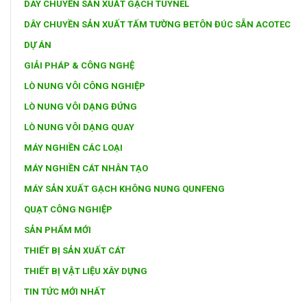
DÂY CHUYỀN SẢN XUẤT GẠCH TUYNEL
DÂY CHUYỀN SẢN XUẤT TẤM TƯỜNG BETÔN ĐÚC SẴN ACOTEC
DỰ ÁN
GIẢI PHÁP & CÔNG NGHỆ
LÒ NUNG VÔI CÔNG NGHIỆP
LÒ NUNG VÔI DẠNG ĐỨNG
LÒ NUNG VÔI DẠNG QUAY
MÁY NGHIỀN CÁC LOẠI
MÁY NGHIỀN CÁT NHÂN TẠO
MÁY SẢN XUẤT GẠCH KHÔNG NUNG QUNFENG
QUẠT CÔNG NGHIỆP
SẢN PHẨM MỚI
THIẾT BỊ SẢN XUẤT CÁT
THIẾT BỊ VẬT LIỆU XÂY DỰNG
TIN TỨC MỚI NHẤT