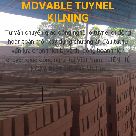
MOVABLE TUYNEL
KILNING
Tư vấn chuyển giao công nghệ lò tuynel di động
hoàn toàn mới, xây dựng phương án đầu tư, tư
vấn lựa chọn thiết bị và thi công hoàn thiện
chuyển giao công nghệ tại Việt Nam - LIÊN HỆ
NGAY: 0989.382.888 Mr Huy
TÌM HIỂU NGAY!