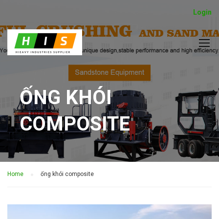
Login
ỐNG KHÓI
COMPOSITE
Home
ống khói composite