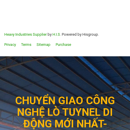
Heavy Industries Supplier
by
H.I.S.
Powered by Hisgroup.
Privacy
Terms
Sitemap
Purchase
CHUYỂN GIAO CÔNG
NGHỆ LÒ TUYNEL DI
ĐỘNG MỚI NHẤT-