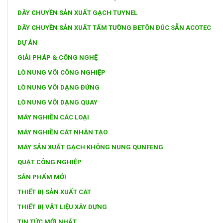
DÂY CHUYỀN SẢN XUẤT GẠCH TUYNEL
DÂY CHUYỀN SẢN XUẤT TẤM TƯỜNG BETÔN ĐÚC SẴN ACOTEC
DỰ ÁN
GIẢI PHÁP & CÔNG NGHỆ
LÒ NUNG VÔI CÔNG NGHIỆP
LÒ NUNG VÔI DẠNG ĐỨNG
LÒ NUNG VÔI DẠNG QUAY
MÁY NGHIỀN CÁC LOẠI
MÁY NGHIỀN CÁT NHÂN TẠO
MÁY SẢN XUẤT GẠCH KHÔNG NUNG QUNFENG
QUẠT CÔNG NGHIỆP
SẢN PHẨM MỚI
THIẾT BỊ SẢN XUẤT CÁT
THIẾT BỊ VẬT LIỆU XÂY DỰNG
TIN TỨC MỚI NHẤT