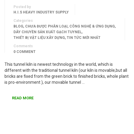
Posted by
H.I.S HEAVY INDUSTRY SUPPLY
Categories
,
,
,
BLOG
CHƯA ĐƯỢC PHÂN LOẠI
CÔNG NGHỆ & ỨNG DỤNG
,
DÂY CHUYỀN SẢN XUẤT GẠCH TUYNEL
,
THIẾT BỊ VẬT LIỆU XÂY DỰNG
TIN TỨC MỚI NHẤT
Comments
0 COMMENT
This tunnel kiln is newest technology in the world, which is
different with the traditional tunnel kiln (our kiln is movable,but all
bricks are fixed from the green brick to finished bricks, whole plant
is pro-environment ), our movable tunnel …
READ MORE