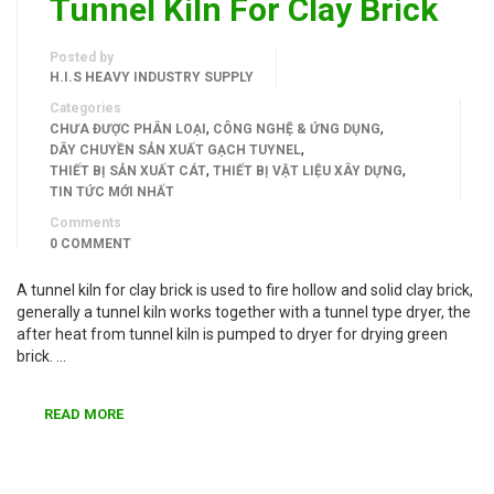
Tunnel Kiln For Clay Brick
Posted by
H.I.S HEAVY INDUSTRY SUPPLY
Categories
,
,
CHƯA ĐƯỢC PHÂN LOẠI
CÔNG NGHỆ & ỨNG DỤNG
,
DÂY CHUYỀN SẢN XUẤT GẠCH TUYNEL
,
,
THIẾT BỊ SẢN XUẤT CÁT
THIẾT BỊ VẬT LIỆU XÂY DỰNG
TIN TỨC MỚI NHẤT
Comments
0 COMMENT
A tunnel kiln for clay brick is used to fire hollow and solid clay brick,
generally a tunnel kiln works together with a tunnel type dryer, the
after heat from tunnel kiln is pumped to dryer for drying green
brick. …
READ MORE