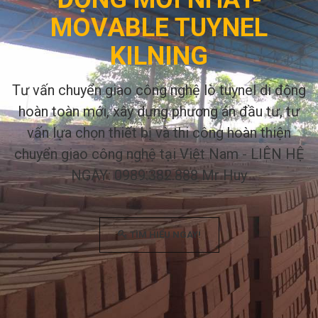
MOVABLE TUYNEL
KILNING
Tư vấn chuyển giao công nghệ lò tuynel di động
hoàn toàn mới, xây dựng phương án đầu tư, tư
vấn lựa chọn thiết bị và thi công hoàn thiện
chuyển giao công nghệ tại Việt Nam - LIÊN HỆ
NGAY: 0989.382.888 Mr Huy
TÌM HIỂU NGAY!