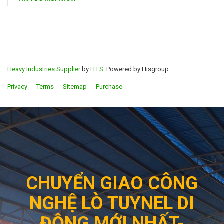
Heavy Industries Supplier
by
H.I.S.
Powered by Hisgroup.
Privacy
Terms
Sitemap
Purchase
CHUYỂN GIAO CÔNG
NGHỆ LÒ TUYNEL DI
ĐỘNG MỚI NHẤT-