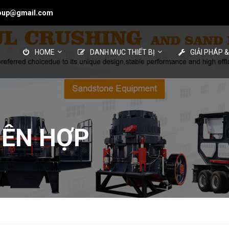
roup@gmail.com
HOME
DANH MỤC THIẾT BỊ
GIẢI PHÁP 
IÊN HỢP