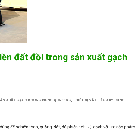
ền đất đồi trong sản xuất gạch
,
SẢN XUẤT GẠCH KHÔNG NUNG QUNFENG
THIẾT BỊ VẬT LIỆU XÂY DỰNG
ùng để nghiền than, quặng, đất, đá phiến sét , xỉ, gạch vỡ… ra sản phẩ