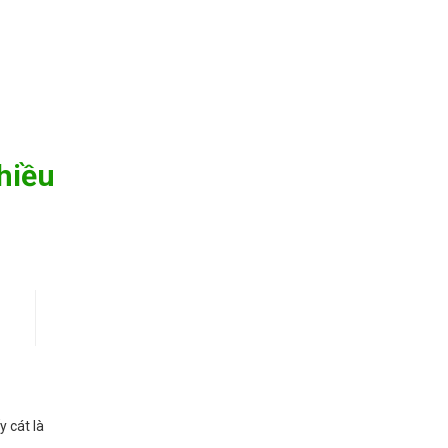
hiều
 cát là