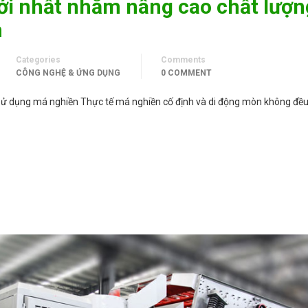
ới nhất nhằm nâng cao chất lượn
n
Categories
Comments
CÔNG NGHỆ & ỨNG DỤNG
0 COMMENT
 sử dụng má nghiền Thực tế má nghiền cố định và di động mòn không đề