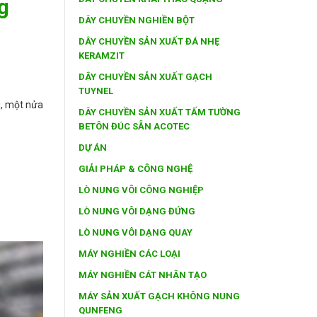
g
DÂY CHUYỀN NGHIỀN BỘT
DÂY CHUYỀN SẢN XUẤT ĐÁ NHẸ
KERAMZIT
DÂY CHUYỀN SẢN XUẤT GẠCH
TUYNEL
u, một nửa
DÂY CHUYỀN SẢN XUẤT TẤM TƯỜNG
BETÔN ĐÚC SẴN ACOTEC
DỰ ÁN
GIẢI PHÁP & CÔNG NGHỆ
LÒ NUNG VÔI CÔNG NGHIỆP
LÒ NUNG VÔI DẠNG ĐỨNG
LÒ NUNG VÔI DẠNG QUAY
MÁY NGHIỀN CÁC LOẠI
MÁY NGHIỀN CÁT NHÂN TẠO
MÁY SẢN XUẤT GẠCH KHÔNG NUNG
QUNFENG