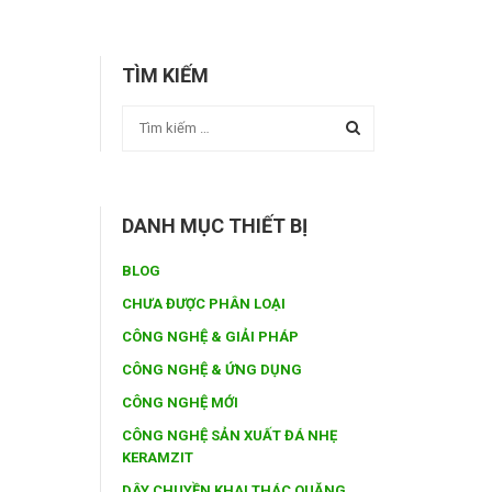
TÌM KIẾM
DANH MỤC THIẾT BỊ
BLOG
CHƯA ĐƯỢC PHÂN LOẠI
CÔNG NGHỆ & GIẢI PHÁP
CÔNG NGHỆ & ỨNG DỤNG
CÔNG NGHỆ MỚI
CÔNG NGHỆ SẢN XUẤT ĐÁ NHẸ
KERAMZIT
DÂY CHUYỀN KHAI THÁC QUẶNG