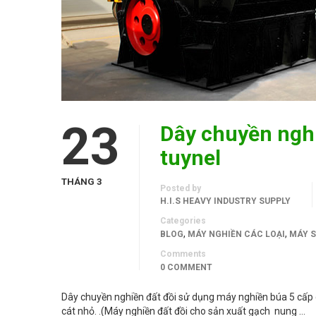
23
Dây chuyền nghi
tuynel
THÁNG 3
Posted by
H.I.S HEAVY INDUSTRY SUPPLY
Categories
,
,
BLOG
MÁY NGHIỀN CÁC LOẠI
MÁY 
Comments
0 COMMENT
Dây chuyền nghiền đất đồi sử dụng máy nghiền búa 5 cấp d
cát nhỏ. .(Máy nghiền đất đồi cho sản xuất gạch nung …