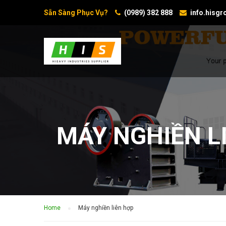
Sẵn Sàng Phục Vụ?
(0989) 382 888
info.hisg
MÁY NGHIỀN L
Home
Máy nghiền liên hợp