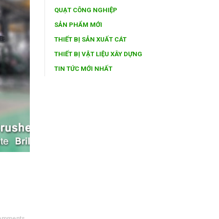
QUẠT CÔNG NGHIỆP
SẢN PHẨM MỚI
THIẾT BỊ SẢN XUẤT CÁT
THIẾT BỊ VẬT LIỆU XÂY DỰNG
TIN TỨC MỚI NHẤT
omments