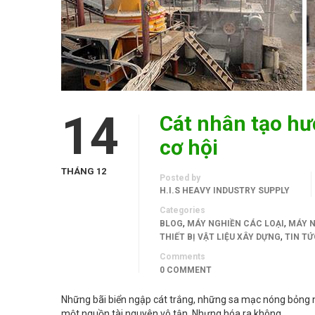
14
Cát nhân tạo hư
cơ hội
THÁNG 12
Posted by
H.I.S HEAVY INDUSTRY SUPPLY
Categories
,
,
BLOG
MÁY NGHIỀN CÁC LOẠI
MÁY N
,
THIẾT BỊ VẬT LIỆU XÂY DỰNG
TIN TỨ
Comments
0 COMMENT
Những bãi biển ngập cát trắng, những sa mạc nóng bỏng n
một nguồn tài nguyên vô tận. Nhưng hóa ra không …