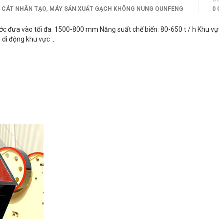
,
 CÁT NHÂN TẠO
MÁY SẢN XUẤT GẠCH KHÔNG NUNG QUNFENG
0
đưa vào tối đa: 1500-800 mm Năng suất chế biến: 80-650 t / h Khu v
 di động khu vực …