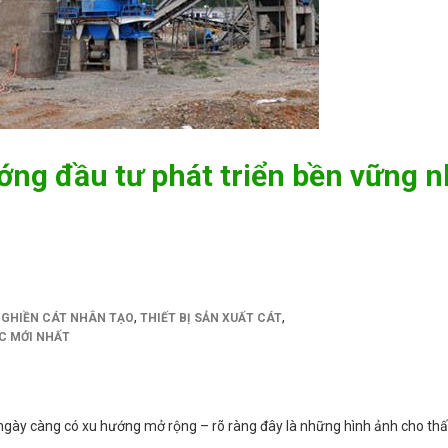
ớng đầu tư phát triển bền vững n
,
,
GHIỀN CÁT NHÂN TẠO
THIẾT BỊ SẢN XUẤT CÁT
C MỚI NHẤT
gày càng có xu hướng mở rộng – rõ ràng đây là những hình ảnh cho thấy