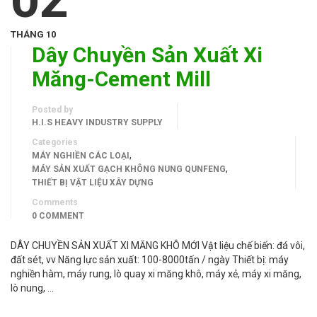
THÁNG 10
Dây Chuyền Sản Xuất Xi
Măng-Cement Mill
Posted by
H.I.S HEAVY INDUSTRY SUPPLY
Categories
,
MÁY NGHIỀN CÁC LOẠI
,
MÁY SẢN XUẤT GẠCH KHÔNG NUNG QUNFENG
THIẾT BỊ VẬT LIỆU XÂY DỰNG
Comments
0 COMMENT
DÂY CHUYỀN SẢN XUẤT XI MĂNG KHÔ MỚI Vật liệu chế biến: đá vôi,
đất sét, vv Năng lực sản xuất: 100-8000tấn / ngày Thiết bị: máy
nghiền hàm, máy rung, lò quay xi măng khô, máy xẻ, máy xi măng,
lò nung, …