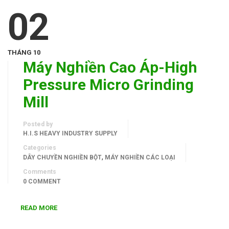
02
THÁNG 10
Máy Nghiền Cao Áp-High
Pressure Micro Grinding
Mill
Posted by
H.I.S HEAVY INDUSTRY SUPPLY
Categories
,
DÂY CHUYỀN NGHIỀN BỘT
MÁY NGHIỀN CÁC LOẠI
Comments
0 COMMENT
READ MORE