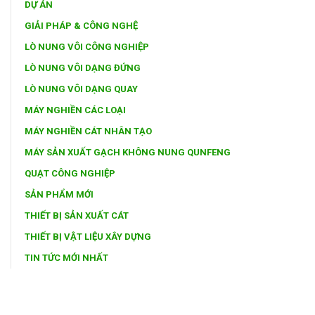
DỰ ÁN
GIẢI PHÁP & CÔNG NGHỆ
LÒ NUNG VÔI CÔNG NGHIỆP
LÒ NUNG VÔI DẠNG ĐỨNG
LÒ NUNG VÔI DẠNG QUAY
MÁY NGHIỀN CÁC LOẠI
MÁY NGHIỀN CÁT NHÂN TẠO
MÁY SẢN XUẤT GẠCH KHÔNG NUNG QUNFENG
QUẠT CÔNG NGHIỆP
SẢN PHẨM MỚI
THIẾT BỊ SẢN XUẤT CÁT
THIẾT BỊ VẬT LIỆU XÂY DỰNG
TIN TỨC MỚI NHẤT