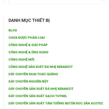
DANH MỤC THIẾT BỊ
BLOG
CHƯA ĐƯỢC PHÂN LOẠI
CÔNG NGHỆ & GIẢI PHÁP
CÔNG NGHỆ & ỨNG DỤNG
CÔNG NGHỆ MỚI
CÔNG NGHỆ SẢN XUẤT ĐÁ NHẸ KERAMZIT
DÂY CHUYỀN KHAI THÁC QUẶNG
DÂY CHUYỀN NGHIỀN BỘT
DÂY CHUYỀN SẢN XUẤT ĐÁ NHẸ KERAMZIT
DÂY CHUYỀN SẢN XUẤT GẠCH TUYNEL
DÂY CHUYỀN SẢN XUẤT TẤM TƯỜNG BETÔN ĐÚC SẴN ACOTEC