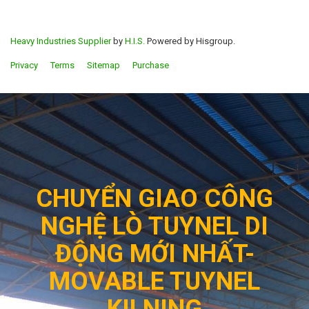
Heavy Industries Supplier
by
H.I.S.
Powered by Hisgroup.
Privacy
Terms
Sitemap
Purchase
CHUYỂN GIAO CÔNG
NGHỆ LÒ TUYNEL DI
ĐỘNG MỚI NHẤT-
MOVABLE TUYNEL
KILNING