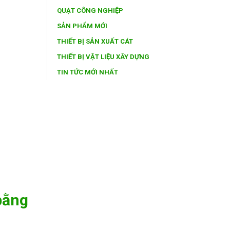
QUẠT CÔNG NGHIỆP
SẢN PHẨM MỚI
THIẾT BỊ SẢN XUẤT CÁT
THIẾT BỊ VẬT LIỆU XÂY DỰNG
TIN TỨC MỚI NHẤT
bằng