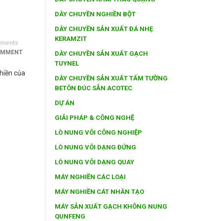
DÂY CHUYỀN NGHIỀN BỘT
DÂY CHUYỀN SẢN XUẤT ĐÁ NHẸ
KERAMZIT
ments
OMMENT
DÂY CHUYỀN SẢN XUẤT GẠCH
TUYNEL
hiền của
DÂY CHUYỀN SẢN XUẤT TẤM TƯỜNG
BETÔN ĐÚC SẴN ACOTEC
DỰ ÁN
GIẢI PHÁP & CÔNG NGHỆ
LÒ NUNG VÔI CÔNG NGHIỆP
LÒ NUNG VÔI DẠNG ĐỨNG
LÒ NUNG VÔI DẠNG QUAY
MÁY NGHIỀN CÁC LOẠI
MÁY NGHIỀN CÁT NHÂN TẠO
MÁY SẢN XUẤT GẠCH KHÔNG NUNG
QUNFENG