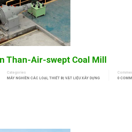
 Than-Air-swept Coal Mill
Categories
Commen
,
MÁY NGHIỀN CÁC LOẠI
THIẾT BỊ VẬT LIỆU XÂY DỰNG
0 COMM