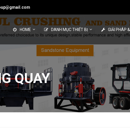
roup@gmail.com
HOME
DANH MỤC THIẾT BỊ
GIẢI PHÁP 
NG QUAY