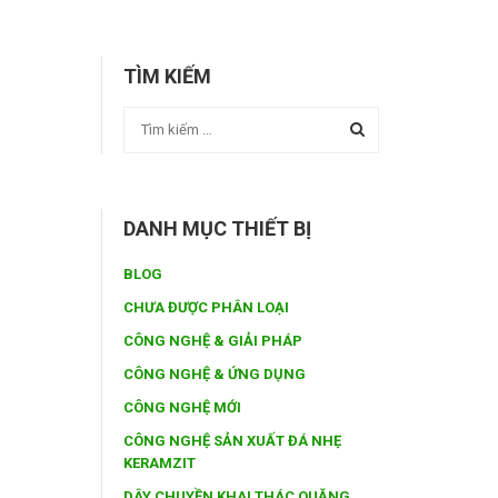
TÌM KIẾM
DANH MỤC THIẾT BỊ
BLOG
CHƯA ĐƯỢC PHÂN LOẠI
CÔNG NGHỆ & GIẢI PHÁP
CÔNG NGHỆ & ỨNG DỤNG
CÔNG NGHỆ MỚI
CÔNG NGHỆ SẢN XUẤT ĐÁ NHẸ
KERAMZIT
DÂY CHUYỀN KHAI THÁC QUẶNG