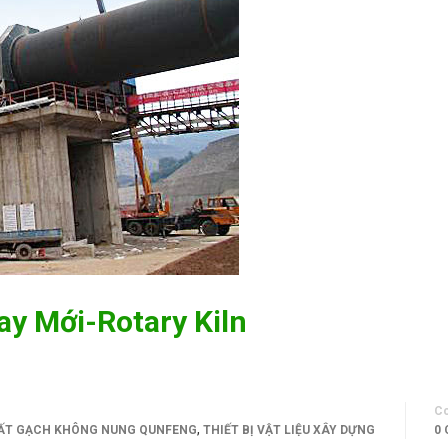
y Mới-Rotary Kiln
C
,
ẤT GẠCH KHÔNG NUNG QUNFENG
THIẾT BỊ VẬT LIỆU XÂY DỰNG
0