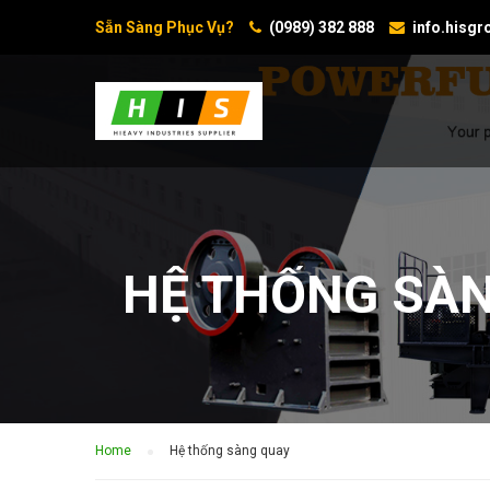
Sẵn Sàng Phục Vụ?
(0989) 382 888
info.hisg
HỆ THỐNG SÀ
Home
Hệ thống sàng quay