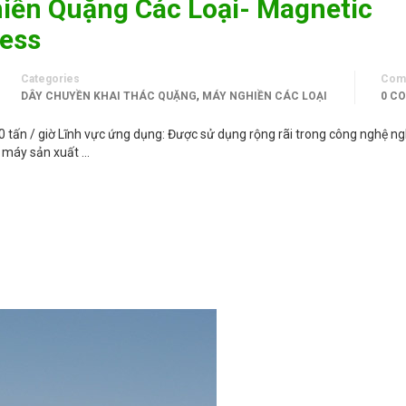
iền Quặng Các Loại- Magnetic
cess
Categories
Com
,
DÂY CHUYỀN KHAI THÁC QUẶNG
MÁY NGHIỀN CÁC LOẠI
0 C
ấn / giờ Lĩnh vực ứng dụng: Được sử dụng rộng rãi trong công nghệ ng
à máy sản xuất …