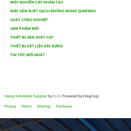
MÁY NGHIỀN CÁT NHÂN TẠO
MÁY SẢN XUẤT GẠCH KHÔNG NUNG QUNFENG
QUẠT CÔNG NGHIỆP
SẢN PHẨM MỚI
THIẾT BỊ SẢN XUẤT CÁT
THIẾT BỊ VẬT LIỆU XÂY DỰNG
TIN TỨC MỚI NHẤT
Heavy Industries Supplier
by
H.I.S.
Powered by Hisgroup.
Privacy
Terms
Sitemap
Purchase