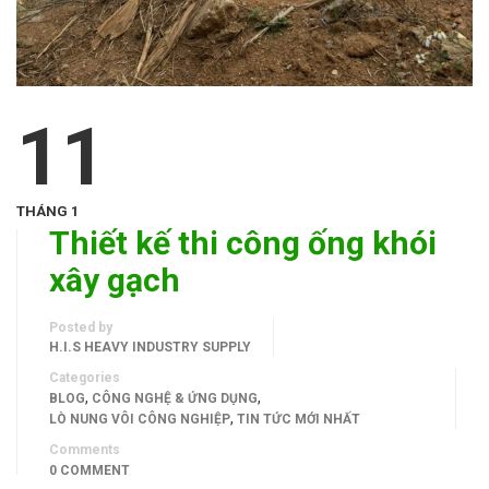
11
THÁNG 1
Thiết kế thi công ống khói
xây gạch
Posted by
H.I.S HEAVY INDUSTRY SUPPLY
Categories
,
,
BLOG
CÔNG NGHỆ & ỨNG DỤNG
,
LÒ NUNG VÔI CÔNG NGHIỆP
TIN TỨC MỚI NHẤT
Comments
0 COMMENT