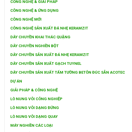
CÔNG NGHỆ & GIẢI PHÁP
CÔNG NGHỆ & ỨNG DỤNG
CÔNG NGHỆ MỚI
CÔNG NGHỆ SẢN XUẤT ĐÁ NHẸ KERAMZIT
DÂY CHUYỀN KHAI THÁC QUẶNG
DÂY CHUYỀN NGHIỀN BỘT
DÂY CHUYỀN SẢN XUẤT ĐÁ NHẸ KERAMZIT
DÂY CHUYỀN SẢN XUẤT GẠCH TUYNEL
DÂY CHUYỀN SẢN XUẤT TẤM TƯỜNG BETÔN ĐÚC SẴN ACOTEC
DỰ ÁN
GIẢI PHÁP & CÔNG NGHỆ
LÒ NUNG VÔI CÔNG NGHIỆP
LÒ NUNG VÔI DẠNG ĐỨNG
LÒ NUNG VÔI DẠNG QUAY
MÁY NGHIỀN CÁC LOẠI