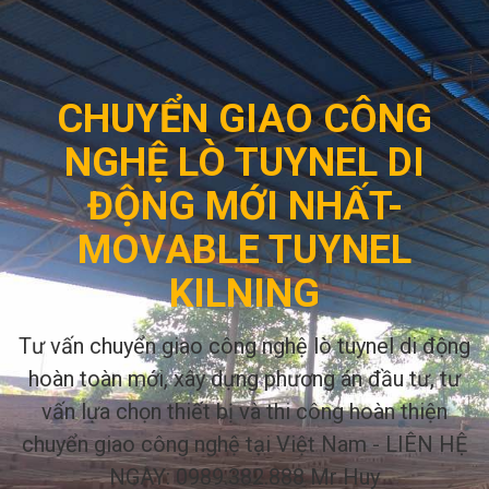
CHUYỂN GIAO CÔNG
NGHỆ LÒ TUYNEL DI
ĐỘNG MỚI NHẤT-
MOVABLE TUYNEL
KILNING
Tư vấn chuyển giao công nghệ lò tuynel di động
hoàn toàn mới, xây dựng phương án đầu tư, tư
vấn lựa chọn thiết bị và thi công hoàn thiện
chuyển giao công nghệ tại Việt Nam - LIÊN HỆ
NGAY: 0989.382.888 Mr Huy