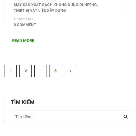
,
MÁY SẢN XUẤT GẠCH KHÔNG NUNG QUNFENG
THIẾT BỊ VẬT LIỆU XÂY DỰNG
Comments
0 COMMENT
READ MORE
1
2
…
5
TÌM KIẾM