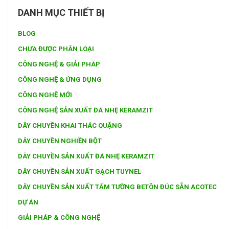
DANH MỤC THIẾT BỊ
BLOG
CHƯA ĐƯỢC PHÂN LOẠI
CÔNG NGHỆ & GIẢI PHÁP
CÔNG NGHỆ & ỨNG DỤNG
CÔNG NGHỆ MỚI
CÔNG NGHỆ SẢN XUẤT ĐÁ NHẸ KERAMZIT
DÂY CHUYỀN KHAI THÁC QUẶNG
DÂY CHUYỀN NGHIỀN BỘT
DÂY CHUYỀN SẢN XUẤT ĐÁ NHẸ KERAMZIT
DÂY CHUYỀN SẢN XUẤT GẠCH TUYNEL
DÂY CHUYỀN SẢN XUẤT TẤM TƯỜNG BETÔN ĐÚC SẴN ACOTEC
DỰ ÁN
GIẢI PHÁP & CÔNG NGHỆ