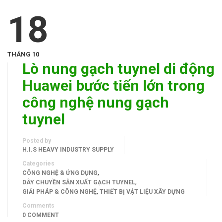
18
THÁNG 10
Lò nung gạch tuynel di động
Huawei bước tiến lớn trong
công nghệ nung gạch
tuynel
Posted by
H.I.S HEAVY INDUSTRY SUPPLY
Categories
,
CÔNG NGHỆ & ỨNG DỤNG
,
DÂY CHUYỀN SẢN XUẤT GẠCH TUYNEL
,
GIẢI PHÁP & CÔNG NGHỆ
THIẾT BỊ VẬT LIỆU XÂY DỰNG
Comments
0 COMMENT