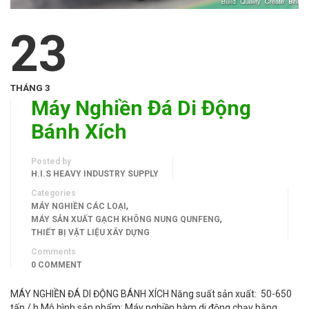
23
THÁNG 3
Máy Nghiền Đá Di Động
Bánh Xích
Posted by
H.I.S HEAVY INDUSTRY SUPPLY
Categories
,
MÁY NGHIỀN CÁC LOẠI
,
MÁY SẢN XUẤT GẠCH KHÔNG NUNG QUNFENG
THIẾT BỊ VẬT LIỆU XÂY DỰNG
Comments
0 COMMENT
MÁY NGHIỀN ĐÁ DI ĐỘNG BÁNH XÍCH Năng suất sản xuất: 50-650
tấn / h Mô hình sản phẩm: Máy nghiền hàm di động chạy bằng