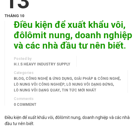
13
THÁNG 10
Điều kiện để xuất khẩu vôi,
đôlômit nung, doanh nghiệp
và các nhà đầu tư nên biết.
Posted by
H.I.S HEAVY INDUSTRY SUPPLY
Categories
,
,
,
BLOG
CÔNG NGHỆ & ỨNG DỤNG
GIẢI PHÁP & CÔNG NGHỆ
,
,
LÒ NUNG VÔI CÔNG NGHIỆP
LÒ NUNG VÔI DẠNG ĐỨNG
,
LÒ NUNG VÔI DẠNG QUAY
TIN TỨC MỚI NHẤT
Comments
0 COMMENT
Điều kiện để xuất khẩu vôi, đôlômit nung, doanh nghiệp và các nhà
đầu tư nên biết.