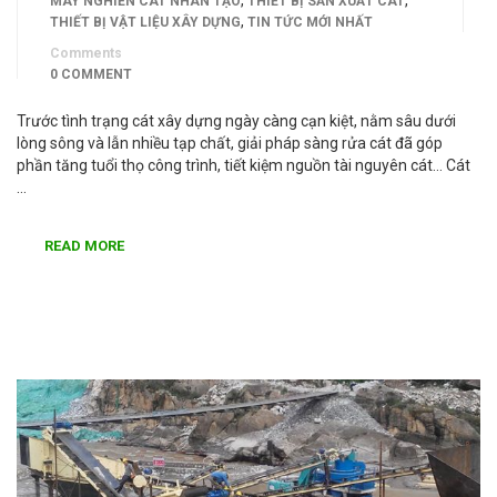
MÁY NGHIỀN CÁT NHÂN TẠO
THIẾT BỊ SẢN XUẤT CÁT
,
THIẾT BỊ VẬT LIỆU XÂY DỰNG
TIN TỨC MỚI NHẤT
Comments
0 COMMENT
Trước tình trạng cát xây dựng ngày càng cạn kiệt, nằm sâu dưới
lòng sông và lẫn nhiều tạp chất, giải pháp sàng rửa cát đã góp
phần tăng tuổi thọ công trình, tiết kiệm nguồn tài nguyên cát… Cát
…
READ MORE