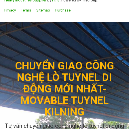
Heavy Industries Supplier
by
H.I.S.
Powered by Hisgroup.
Privacy
Terms
Sitemap
Purchase
CHUYỂN GIAO CÔNG
NGHỆ LÒ TUYNEL DI
ĐỘNG MỚI NHẤT-
MOVABLE TUYNEL
KILNING
Tư vấn chuyển giao công nghệ lò tuynel di động