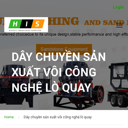
Login
DÂY CHUYỀN SẢN
XUẤT VÔI CÔNG
NGHỆ LÒ QUAY
Home
Dây chuyền sản xuất vôi công nghệ lò quay