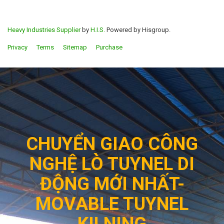
Heavy Industries Supplier
by
H.I.S.
Powered by Hisgroup.
Privacy
Terms
Sitemap
Purchase
CHUYỂN GIAO CÔNG
NGHỆ LÒ TUYNEL DI
ĐỘNG MỚI NHẤT-
MOVABLE TUYNEL
KILNING