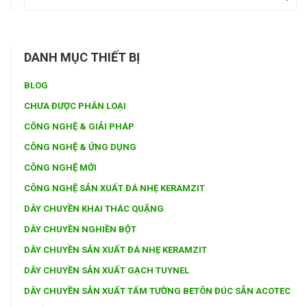
DANH MỤC THIẾT BỊ
BLOG
CHƯA ĐƯỢC PHÂN LOẠI
CÔNG NGHỆ & GIẢI PHÁP
CÔNG NGHỆ & ỨNG DỤNG
CÔNG NGHỆ MỚI
CÔNG NGHỆ SẢN XUẤT ĐÁ NHẸ KERAMZIT
DÂY CHUYỀN KHAI THÁC QUẶNG
DÂY CHUYỀN NGHIỀN BỘT
DÂY CHUYỀN SẢN XUẤT ĐÁ NHẸ KERAMZIT
DÂY CHUYỀN SẢN XUẤT GẠCH TUYNEL
DÂY CHUYỀN SẢN XUẤT TẤM TƯỜNG BETÔN ĐÚC SẴN ACOTEC