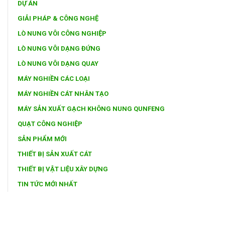
DỰ ÁN
GIẢI PHÁP & CÔNG NGHỆ
LÒ NUNG VÔI CÔNG NGHIỆP
LÒ NUNG VÔI DẠNG ĐỨNG
LÒ NUNG VÔI DẠNG QUAY
MÁY NGHIỀN CÁC LOẠI
MÁY NGHIỀN CÁT NHÂN TẠO
MÁY SẢN XUẤT GẠCH KHÔNG NUNG QUNFENG
QUẠT CÔNG NGHIỆP
SẢN PHẨM MỚI
THIẾT BỊ SẢN XUẤT CÁT
THIẾT BỊ VẬT LIỆU XÂY DỰNG
TIN TỨC MỚI NHẤT