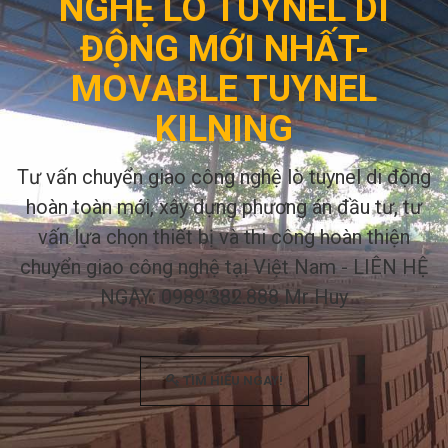
NGHỆ LÒ TUYNEL DI
ĐỘNG MỚI NHẤT-
MOVABLE TUYNEL
KILNING
Tư vấn chuyển giao công nghệ lò tuynel di động
hoàn toàn mới, xây dựng phương án đầu tư, tư
vấn lựa chọn thiết bị và thi công hoàn thiện
chuyển giao công nghệ tại Việt Nam - LIÊN HỆ
NGAY: 0989.382.888 Mr Huy
TÌM HIỂU NGAY!