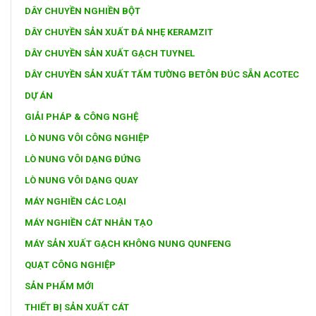
DÂY CHUYỀN NGHIỀN BỘT
DÂY CHUYỀN SẢN XUẤT ĐÁ NHẸ KERAMZIT
DÂY CHUYỀN SẢN XUẤT GẠCH TUYNEL
DÂY CHUYỀN SẢN XUẤT TẤM TƯỜNG BETÔN ĐÚC SẴN ACOTEC
DỰ ÁN
GIẢI PHÁP & CÔNG NGHỆ
LÒ NUNG VÔI CÔNG NGHIỆP
LÒ NUNG VÔI DẠNG ĐỨNG
LÒ NUNG VÔI DẠNG QUAY
MÁY NGHIỀN CÁC LOẠI
MÁY NGHIỀN CÁT NHÂN TẠO
MÁY SẢN XUẤT GẠCH KHÔNG NUNG QUNFENG
QUẠT CÔNG NGHIỆP
SẢN PHẨM MỚI
THIẾT BỊ SẢN XUẤT CÁT