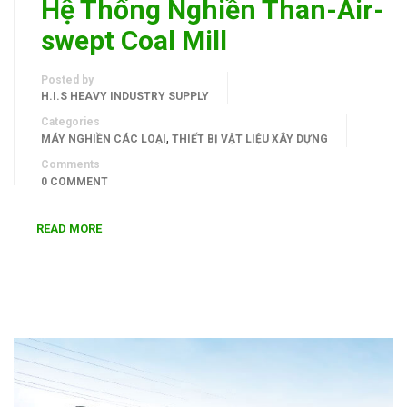
Hệ Thống Nghiền Than-Air-
swept Coal Mill
Posted by
H.I.S HEAVY INDUSTRY SUPPLY
Categories
,
MÁY NGHIỀN CÁC LOẠI
THIẾT BỊ VẬT LIỆU XÂY DỰNG
Comments
0 COMMENT
READ MORE