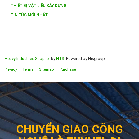
THIẾT BỊ VẬT LIỆU XÂY DỰNG
TIN TỨC MỚI NHẤT
Heavy Industries Supplier
by
H.I.S.
Powered by Hisgroup.
Privacy
Terms
Sitemap
Purchase
CHUYỂN GIAO CÔNG