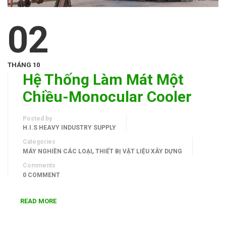
02
THÁNG 10
Hệ Thống Làm Mát Một
Chiều-Monocular Cooler
Posted by
H.I.S HEAVY INDUSTRY SUPPLY
Categories
,
MÁY NGHIỀN CÁC LOẠI
THIẾT BỊ VẬT LIỆU XÂY DỰNG
Comments
0 COMMENT
READ MORE