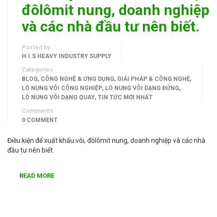
đôlômit nung, doanh nghiệp
và các nhà đầu tư nên biết.
Posted by
H.I.S HEAVY INDUSTRY SUPPLY
Categories
,
,
,
BLOG
CÔNG NGHỆ & ỨNG DỤNG
GIẢI PHÁP & CÔNG NGHỆ
,
,
LÒ NUNG VÔI CÔNG NGHIỆP
LÒ NUNG VÔI DẠNG ĐỨNG
,
LÒ NUNG VÔI DẠNG QUAY
TIN TỨC MỚI NHẤT
Comments
0 COMMENT
Điều kiện để xuất khẩu vôi, đôlômit nung, doanh nghiệp và các nhà
đầu tư nên biết.
READ MORE