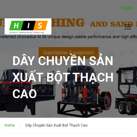
Login
DÂY CHUYỀN SẢN
XUẤT BỘT THẠCH
CAO
Home
Dây Chuyền Sản Xuất Bột Thạch Cao