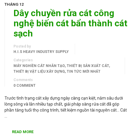
THÁNG 12
Dây chuyền rửa cát công
nghệ biến cát bẩn thành cát
sạch
Posted by
H.I.S HEAVY INDUSTRY SUPPLY
Categories
,
,
MÁY NGHIỀN CÁT NHÂN TẠO
THIẾT BỊ SẢN XUẤT CÁT
,
THIẾT BỊ VẬT LIỆU XÂY DỰNG
TIN TỨC MỚI NHẤT
Comments
0 COMMENT
Trước tình trạng cát xây dựng ngày càng cạn kiệt, nằm sâu dưới
lòng sông và lẫn nhiều tạp chất, giải pháp sàng rửa cát đã góp
phần tăng tuổi thọ công trình, tiết kiệm nguồn tài nguyên cát… Cát
…
READ MORE