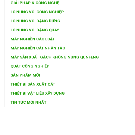
GIẢI PHÁP & CÔNG NGHỆ
LÒ NUNG VÔI CÔNG NGHIỆP
LÒ NUNG VÔI DẠNG ĐỨNG
LÒ NUNG VÔI DẠNG QUAY
MÁY NGHIỀN CÁC LOẠI
MÁY NGHIỀN CÁT NHÂN TẠO
MÁY SẢN XUẤT GẠCH KHÔNG NUNG QUNFENG
QUẠT CÔNG NGHIỆP
SẢN PHẨM MỚI
THIẾT BỊ SẢN XUẤT CÁT
THIẾT BỊ VẬT LIỆU XÂY DỰNG
TIN TỨC MỚI NHẤT