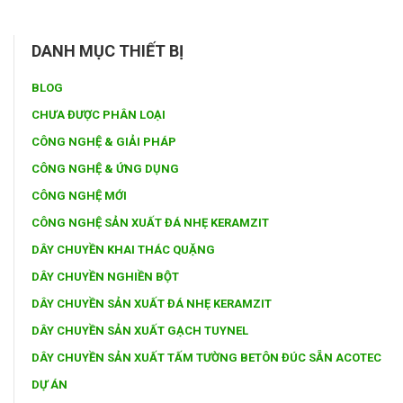
DANH MỤC THIẾT BỊ
BLOG
CHƯA ĐƯỢC PHÂN LOẠI
CÔNG NGHỆ & GIẢI PHÁP
CÔNG NGHỆ & ỨNG DỤNG
CÔNG NGHỆ MỚI
CÔNG NGHỆ SẢN XUẤT ĐÁ NHẸ KERAMZIT
DÂY CHUYỀN KHAI THÁC QUẶNG
DÂY CHUYỀN NGHIỀN BỘT
DÂY CHUYỀN SẢN XUẤT ĐÁ NHẸ KERAMZIT
DÂY CHUYỀN SẢN XUẤT GẠCH TUYNEL
DÂY CHUYỀN SẢN XUẤT TẤM TƯỜNG BETÔN ĐÚC SẴN ACOTEC
DỰ ÁN