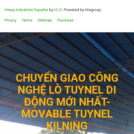
Heavy Industries Supplier
by
H.I.S.
Powered by Hisgroup.
Privacy
Terms
Sitemap
Purchase
CHUYỂN GIAO CÔNG
NGHỆ LÒ TUYNEL DI
ĐỘNG MỚI NHẤT-
MOVABLE TUYNEL
KILNING