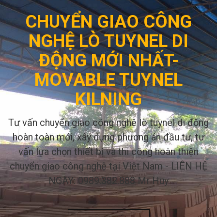
CHUYỂN GIAO CÔNG
NGHỆ LÒ TUYNEL DI
ĐỘNG MỚI NHẤT-
MOVABLE TUYNEL
KILNING
Tư vấn chuyển giao công nghệ lò tuynel di động
hoàn toàn mới, xây dựng phương án đầu tư, tư
vấn lựa chọn thiết bị và thi công hoàn thiện
chuyển giao công nghệ tại Việt Nam - LIÊN HỆ
NGAY: 0989.382.888 Mr Huy