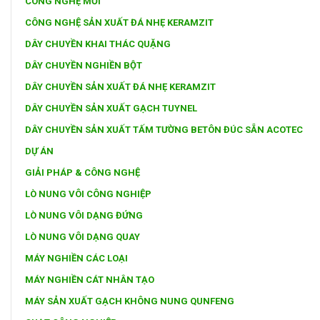
CÔNG NGHỆ MỚI
CÔNG NGHỆ SẢN XUẤT ĐÁ NHẸ KERAMZIT
DÂY CHUYỀN KHAI THÁC QUẶNG
DÂY CHUYỀN NGHIỀN BỘT
DÂY CHUYỀN SẢN XUẤT ĐÁ NHẸ KERAMZIT
DÂY CHUYỀN SẢN XUẤT GẠCH TUYNEL
DÂY CHUYỀN SẢN XUẤT TẤM TƯỜNG BETÔN ĐÚC SẴN ACOTEC
DỰ ÁN
GIẢI PHÁP & CÔNG NGHỆ
LÒ NUNG VÔI CÔNG NGHIỆP
LÒ NUNG VÔI DẠNG ĐỨNG
LÒ NUNG VÔI DẠNG QUAY
MÁY NGHIỀN CÁC LOẠI
MÁY NGHIỀN CÁT NHÂN TẠO
MÁY SẢN XUẤT GẠCH KHÔNG NUNG QUNFENG