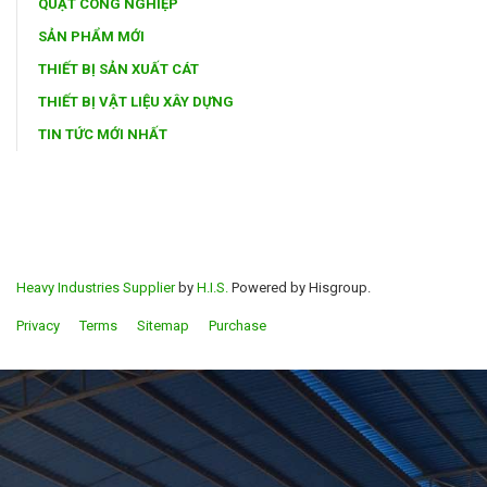
QUẠT CÔNG NGHIỆP
SẢN PHẨM MỚI
THIẾT BỊ SẢN XUẤT CÁT
THIẾT BỊ VẬT LIỆU XÂY DỰNG
TIN TỨC MỚI NHẤT
Heavy Industries Supplier
by
H.I.S.
Powered by Hisgroup.
Privacy
Terms
Sitemap
Purchase