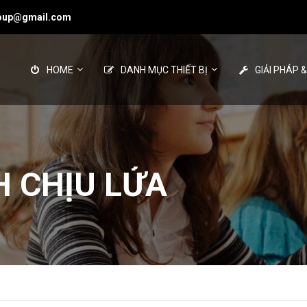
roup@gmail.com
HOME
DANH MỤC THIẾT BỊ
GIẢI PHÁP 
 CHỊU LỬA