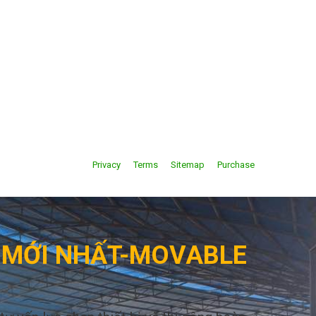
Privacy
Terms
Sitemap
Purchase
G MỚI NHẤT-MOVABLE