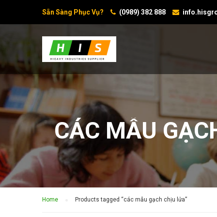
Sẵn Sàng Phục Vụ?
(0989) 382 888
info.hisg
CÁC MẪU GẠCH
Home
Products tagged “các mẫu gạch chịu lửa”