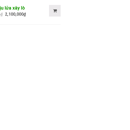
u lửa xây lò
0
₫
2,100,000
₫