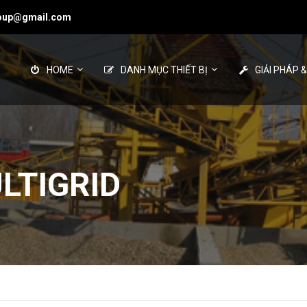
roup@gmail.com
HOME
DANH MỤC THIẾT BỊ
GIẢI PHÁP 
LTIGRID